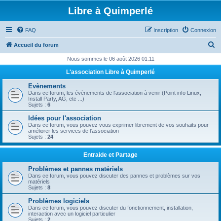
Libre à Quimperlé
FAQ
Inscription
Connexion
R
Accueil du forum
e
Nous sommes le 06 août 2026 01:11
c
L'association Libre à Quimperlé
h
Evènements
e
Dans ce forum, les évènements de l'association à venir (Point info Linux,
Install Party, AG, etc ...)
r
Sujets :
6
c
Idées pour l'association
Dans ce forum, vous pouvez vous exprimer librement de vos souhaits pour
h
améliorer les services de l'association
Sujets :
24
e
r
Entraide et Partage
Problèmes et pannes matériels
Dans ce forum, vous pouvez discuter des pannes et problèmes sur vos
matériels
Sujets :
8
Problèmes logiciels
Dans ce forum, vous pouvez discuter du fonctionnement, installation,
interaction avec un logiciel particulier
Sujets :
2