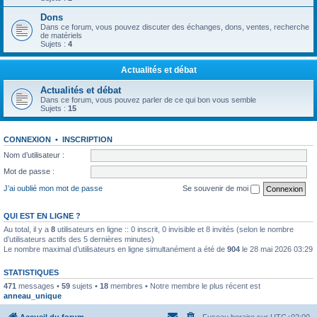
Dons
Dans ce forum, vous pouvez discuter des échanges, dons, ventes, recherche
de matériels
Sujets :
4
Actualités et débat
Actualités et débat
Dans ce forum, vous pouvez parler de ce qui bon vous semble
Sujets :
15
CONNEXION
•
INSCRIPTION
Nom d’utilisateur :
Mot de passe :
J’ai oublié mon mot de passe
Se souvenir de moi
QUI EST EN LIGNE ?
Au total, il y a
8
utilisateurs en ligne :: 0 inscrit, 0 invisible et 8 invités (selon le nombre
d’utilisateurs actifs des 5 dernières minutes)
Le nombre maximal d’utilisateurs en ligne simultanément a été de
904
le 28 mai 2026 03:29
STATISTIQUES
471
messages •
59
sujets •
18
membres • Notre membre le plus récent est
anneau_unique