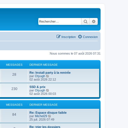
Rechercher
Recherche avancé
Inscription
Connexion
Nous sommes le 07 août 2026 07:31
MESSAGES
DERNIER MESSAGE
Re: Install party à la rentrée
28
C
par
Otyugh
o
02 août 2026 22:12
n
s
SSD & prix
230
u
C
par
Otyugh
l
o
02 août 2026 00:03
t
n
e
s
r
u
MESSAGES
DERNIER MESSAGE
l
l
e
t
Re: Espace disque faible
d
e
84
C
par
Michel29
e
r
o
25 juil. 2026 07:49
r
l
n
n
e
s
Re: trier les dossiers
i
d