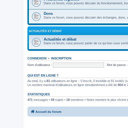
Dans ce forum, vous pouvez discuter du fonctionnement, install
Dons
Dans ce forum, vous pouvez discuter des échanges, dons, v
ACTUALITÉS ET DÉBAT
Actualités et débat
Dans ce forum, vous pouvez parler de ce qui bon vous semb
CONNEXION
•
INSCRIPTION
Nom d’utilisateur :
Mot de passe :
QUI EST EN LIGNE ?
Au total, il y a
81
utilisateurs en ligne :: 0 inscrit, 0 invisible et 81 invités
Le nombre maximal d’utilisateurs en ligne simultanément a été de
904
le 
STATISTIQUES
471
messages •
59
sujets •
18
membres • Notre membre le plus récent 
Accueil du forum