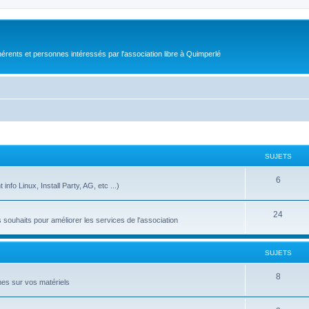
érents et personnes intéressés par l'association libre à Quimperlé
SUJETS
6
nfo Linux, Install Party, AG, etc ...)
24
ouhaits pour améliorer les services de l'association
SUJETS
8
es sur vos matériels