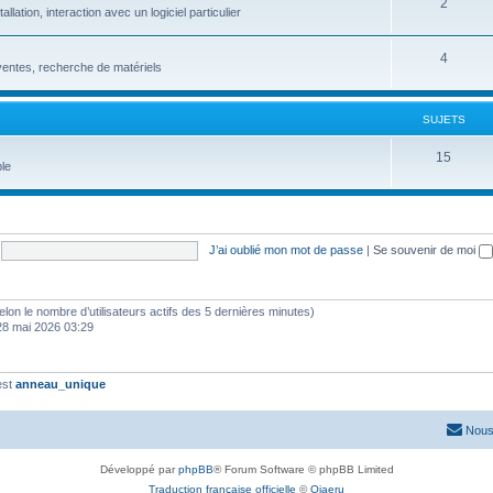
2
ation, interaction avec un logiciel particulier
4
entes, recherche de matériels
SUJETS
15
le
J’ai oublié mon mot de passe
|
Se souvenir de moi
 (selon le nombre d’utilisateurs actifs des 5 dernières minutes)
28 mai 2026 03:29
est
anneau_unique
Nous
Développé par
phpBB
® Forum Software © phpBB Limited
Traduction française officielle
©
Qiaeru