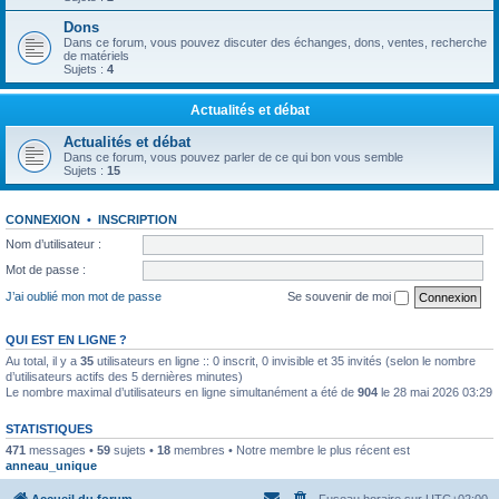
Dons
Dans ce forum, vous pouvez discuter des échanges, dons, ventes, recherche
de matériels
Sujets :
4
Actualités et débat
Actualités et débat
Dans ce forum, vous pouvez parler de ce qui bon vous semble
Sujets :
15
CONNEXION
•
INSCRIPTION
Nom d’utilisateur :
Mot de passe :
J’ai oublié mon mot de passe
Se souvenir de moi
QUI EST EN LIGNE ?
Au total, il y a
35
utilisateurs en ligne :: 0 inscrit, 0 invisible et 35 invités (selon le nombre
d’utilisateurs actifs des 5 dernières minutes)
Le nombre maximal d’utilisateurs en ligne simultanément a été de
904
le 28 mai 2026 03:29
STATISTIQUES
471
messages •
59
sujets •
18
membres • Notre membre le plus récent est
anneau_unique