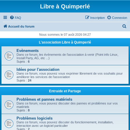
Libre à Quimperlé
FAQ
Inscription
Connexion
R
Accueil du forum
e
Nous sommes le 07 août 2026 04:27
c
L'association Libre à Quimperlé
h
Evènements
e
Dans ce forum, les évènements de l'association à venir (Point info Linux,
Install Party, AG, etc ...)
r
Sujets :
6
c
Idées pour l'association
Dans ce forum, vous pouvez vous exprimer librement de vos souhaits pour
h
améliorer les services de l'association
Sujets :
24
e
r
Entraide et Partage
Problèmes et pannes matériels
Dans ce forum, vous pouvez discuter des pannes et problèmes sur vos
matériels
Sujets :
8
Problèmes logiciels
Dans ce forum, vous pouvez discuter du fonctionnement, installation,
interaction avec un logiciel particulier
Sujets :
2