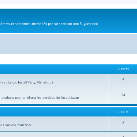
érents et personnes intéressés par l'association libre à Quimperlé
SUJETS
6
nfo Linux, Install Party, AG, etc ...)
24
ouhaits pour améliorer les services de l'association
SUJETS
8
es sur vos matériels