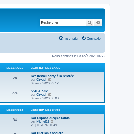
Rechercher
Recherche avancé
Inscription
Connexion
Nous sommes le 08 août 2026 06:22
MESSAGES
DERNIER MESSAGE
Re: Install party à la rentrée
28
C
par
Otyugh
o
02 août 2026 22:12
n
s
SSD & prix
230
u
C
par
Otyugh
l
o
02 août 2026 00:03
t
n
e
s
r
u
MESSAGES
DERNIER MESSAGE
l
l
e
t
Re: Espace disque faible
d
e
84
C
par
Michel29
e
r
o
25 juil. 2026 07:49
r
l
n
n
e
s
Re: trier les dossiers
i
d