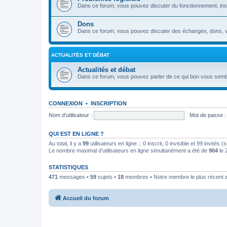
Dans ce forum, vous pouvez discuter du fonctionnement, install
Dons
Dans ce forum, vous pouvez discuter des échanges, dons, v
ACTUALITÉS ET DÉBAT
Actualités et débat
Dans ce forum, vous pouvez parler de ce qui bon vous semb
CONNEXION
•
INSCRIPTION
Nom d’utilisateur :
Mot de passe :
QUI EST EN LIGNE ?
Au total, il y a
99
utilisateurs en ligne :: 0 inscrit, 0 invisible et 99 invités
Le nombre maximal d’utilisateurs en ligne simultanément a été de
904
le 
STATISTIQUES
471
messages •
59
sujets •
18
membres • Notre membre le plus récent 
Accueil du forum