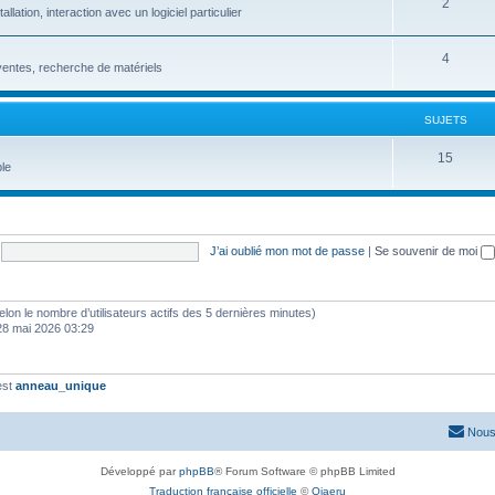
2
ation, interaction avec un logiciel particulier
4
entes, recherche de matériels
SUJETS
15
le
J’ai oublié mon mot de passe
|
Se souvenir de moi
 (selon le nombre d’utilisateurs actifs des 5 dernières minutes)
28 mai 2026 03:29
est
anneau_unique
Nous
Développé par
phpBB
® Forum Software © phpBB Limited
Traduction française officielle
©
Qiaeru