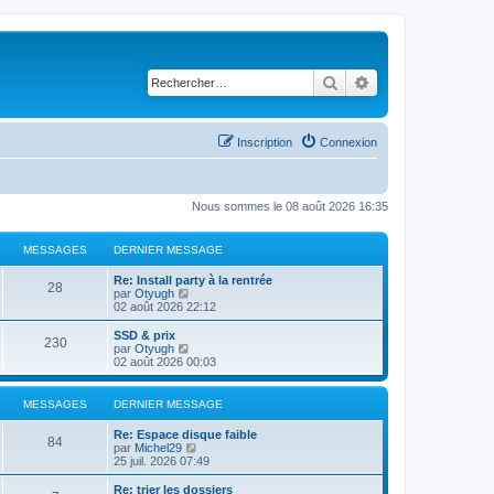
Rechercher
Recherche avancé
Inscription
Connexion
Nous sommes le 08 août 2026 16:35
MESSAGES
DERNIER MESSAGE
Re: Install party à la rentrée
28
C
par
Otyugh
o
02 août 2026 22:12
n
s
SSD & prix
230
u
C
par
Otyugh
l
o
02 août 2026 00:03
t
n
e
s
r
u
MESSAGES
DERNIER MESSAGE
l
l
e
t
Re: Espace disque faible
d
e
84
C
par
Michel29
e
r
o
25 juil. 2026 07:49
r
l
n
n
e
s
Re: trier les dossiers
i
d