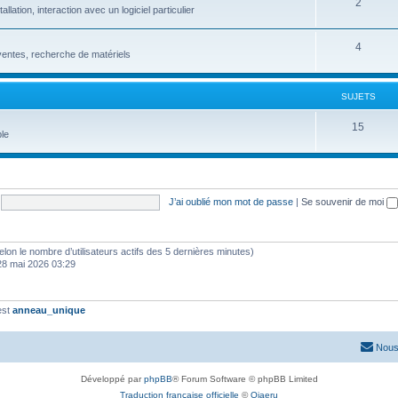
2
ation, interaction avec un logiciel particulier
4
entes, recherche de matériels
SUJETS
15
le
J’ai oublié mon mot de passe
|
Se souvenir de moi
 (selon le nombre d’utilisateurs actifs des 5 dernières minutes)
28 mai 2026 03:29
est
anneau_unique
Nous
Développé par
phpBB
® Forum Software © phpBB Limited
Traduction française officielle
©
Qiaeru