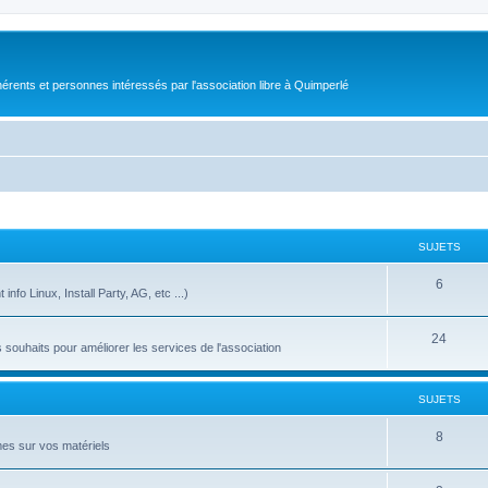
érents et personnes intéressés par l'association libre à Quimperlé
SUJETS
6
nfo Linux, Install Party, AG, etc ...)
24
ouhaits pour améliorer les services de l'association
SUJETS
8
es sur vos matériels