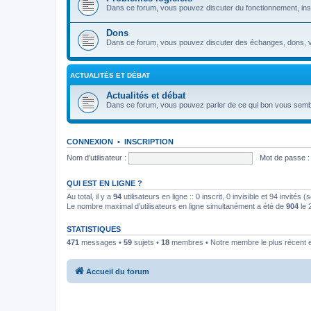
Dans ce forum, vous pouvez discuter du fonctionnement, install
Dons
Dans ce forum, vous pouvez discuter des échanges, dons, v
ACTUALITÉS ET DÉBAT
Actualités et débat
Dans ce forum, vous pouvez parler de ce qui bon vous semb
CONNEXION
•
INSCRIPTION
Nom d’utilisateur :
Mot de passe :
QUI EST EN LIGNE ?
Au total, il y a
94
utilisateurs en ligne :: 0 inscrit, 0 invisible et 94 invités
Le nombre maximal d’utilisateurs en ligne simultanément a été de
904
le 
STATISTIQUES
471
messages •
59
sujets •
18
membres • Notre membre le plus récent 
Accueil du forum