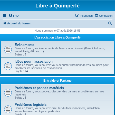
Libre à Quimperlé
FAQ
Inscription
Connexion
R
Accueil du forum
e
Nous sommes le 07 août 2026 18:56
c
L'association Libre à Quimperlé
h
Evènements
e
Dans ce forum, les évènements de l'association à venir (Point info Linux,
Install Party, AG, etc ...)
r
Sujets :
6
c
Idées pour l'association
Dans ce forum, vous pouvez vous exprimer librement de vos souhaits pour
h
améliorer les services de l'association
Sujets :
24
e
r
Entraide et Partage
Problèmes et pannes matériels
Dans ce forum, vous pouvez discuter des pannes et problèmes sur vos
matériels
Sujets :
8
Problèmes logiciels
Dans ce forum, vous pouvez discuter du fonctionnement, installation,
interaction avec un logiciel particulier
Sujets :
2