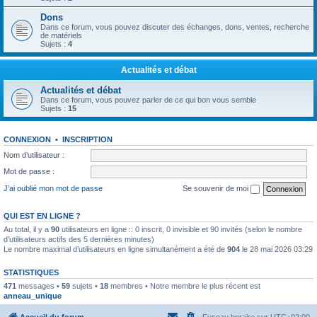
Dons
Dans ce forum, vous pouvez discuter des échanges, dons, ventes, recherche
de matériels
Sujets :
4
Actualités et débat
Actualités et débat
Dans ce forum, vous pouvez parler de ce qui bon vous semble
Sujets :
15
CONNEXION
•
INSCRIPTION
Nom d’utilisateur :
Mot de passe :
J’ai oublié mon mot de passe
Se souvenir de moi
QUI EST EN LIGNE ?
Au total, il y a
90
utilisateurs en ligne :: 0 inscrit, 0 invisible et 90 invités (selon le nombre
d’utilisateurs actifs des 5 dernières minutes)
Le nombre maximal d’utilisateurs en ligne simultanément a été de
904
le 28 mai 2026 03:29
STATISTIQUES
471
messages •
59
sujets •
18
membres • Notre membre le plus récent est
anneau_unique