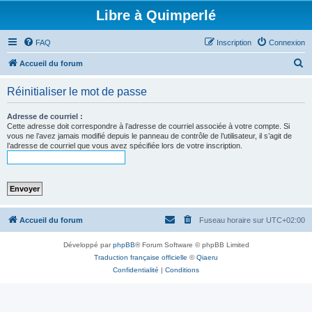
Libre à Quimperlé
FAQ
Inscription
Connexion
R
Accueil du forum
e
Réinitialiser le mot de passe
c
h
Adresse de courriel :
Cette adresse doit correspondre à l’adresse de courriel associée à votre compte. Si
e
vous ne l’avez jamais modifié depuis le panneau de contrôle de l’utilisateur, il s’agit de
l’adresse de courriel que vous avez spécifiée lors de votre inscription.
r
c
h
e
r
Accueil du forum
Fuseau horaire sur
UTC+02:00
Développé par
phpBB
® Forum Software © phpBB Limited
Traduction française officielle
©
Qiaeru
Confidentialité
|
Conditions