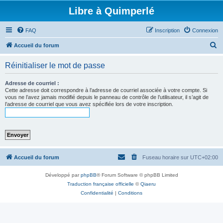
Libre à Quimperlé
FAQ
Inscription
Connexion
R
Accueil du forum
e
Réinitialiser le mot de passe
c
h
Adresse de courriel :
Cette adresse doit correspondre à l’adresse de courriel associée à votre compte. Si
e
vous ne l’avez jamais modifié depuis le panneau de contrôle de l’utilisateur, il s’agit de
l’adresse de courriel que vous avez spécifiée lors de votre inscription.
r
c
h
e
r
Accueil du forum
Fuseau horaire sur
UTC+02:00
Développé par
phpBB
® Forum Software © phpBB Limited
Traduction française officielle
©
Qiaeru
Confidentialité
|
Conditions