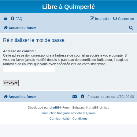
Libre à Quimperlé
FAQ
Inscription
Connexion
R
Accueil du forum
e
Réinitialiser le mot de passe
c
h
Adresse de courriel :
Cette adresse doit correspondre à l’adresse de courriel associée à votre compte. Si
e
vous ne l’avez jamais modifié depuis le panneau de contrôle de l’utilisateur, il s’agit de
l’adresse de courriel que vous avez spécifiée lors de votre inscription.
r
c
h
e
r
Accueil du forum
Fuseau horaire sur
UTC+02:00
Développé par
phpBB
® Forum Software © phpBB Limited
Traduction française officielle
©
Qiaeru
Confidentialité
|
Conditions