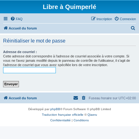
Libre à Quimperlé
FAQ
Inscription
Connexion
R
Accueil du forum
e
Réinitialiser le mot de passe
c
h
Adresse de courriel :
Cette adresse doit correspondre à l’adresse de courriel associée à votre compte. Si
e
vous ne l’avez jamais modifié depuis le panneau de contrôle de l’utilisateur, il s’agit de
l’adresse de courriel que vous avez spécifiée lors de votre inscription.
r
c
h
e
r
Accueil du forum
Fuseau horaire sur
UTC+02:00
Développé par
phpBB
® Forum Software © phpBB Limited
Traduction française officielle
©
Qiaeru
Confidentialité
|
Conditions