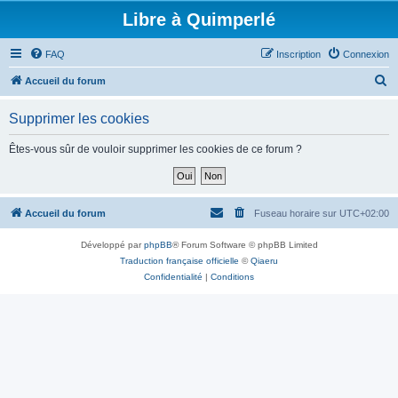
Libre à Quimperlé
FAQ
Inscription
Connexion
R
Accueil du forum
e
Supprimer les cookies
c
h
Êtes-vous sûr de vouloir supprimer les cookies de ce forum ?
e
r
c
Accueil du forum
Fuseau horaire sur
UTC+02:00
h
Développé par
phpBB
® Forum Software © phpBB Limited
e
Traduction française officielle
©
Qiaeru
r
Confidentialité
|
Conditions