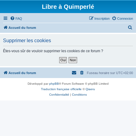
Libre à Quimperlé
FAQ
Inscription
Connexion
R
Accueil du forum
e
Supprimer les cookies
c
h
Êtes-vous sûr de vouloir supprimer les cookies de ce forum ?
e
r
c
Accueil du forum
Fuseau horaire sur
UTC+02:00
h
Développé par
phpBB
® Forum Software © phpBB Limited
e
Traduction française officielle
©
Qiaeru
r
Confidentialité
|
Conditions