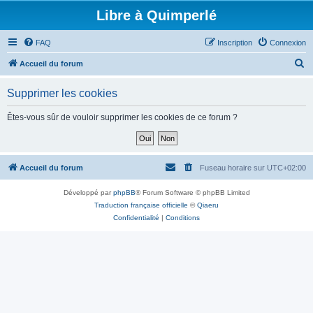
Libre à Quimperlé
FAQ
Inscription
Connexion
R
Accueil du forum
e
Supprimer les cookies
c
h
Êtes-vous sûr de vouloir supprimer les cookies de ce forum ?
e
r
c
Accueil du forum
Fuseau horaire sur
UTC+02:00
h
Développé par
phpBB
® Forum Software © phpBB Limited
e
Traduction française officielle
©
Qiaeru
r
Confidentialité
|
Conditions