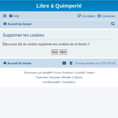
Libre à Quimperlé
FAQ
Inscription
Connexion
R
Accueil du forum
e
Supprimer les cookies
c
h
Êtes-vous sûr de vouloir supprimer les cookies de ce forum ?
e
r
c
Accueil du forum
Fuseau horaire sur
UTC+02:00
h
Développé par
phpBB
® Forum Software © phpBB Limited
e
Traduction française officielle
©
Qiaeru
r
Confidentialité
|
Conditions