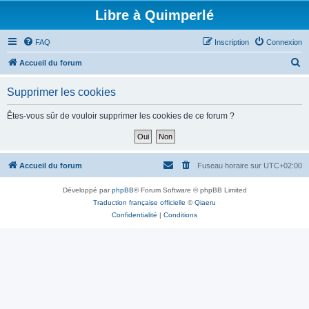
Libre à Quimperlé
FAQ
Inscription
Connexion
R
Accueil du forum
e
Supprimer les cookies
c
h
Êtes-vous sûr de vouloir supprimer les cookies de ce forum ?
e
r
c
Accueil du forum
Fuseau horaire sur
UTC+02:00
h
Développé par
phpBB
® Forum Software © phpBB Limited
e
Traduction française officielle
©
Qiaeru
r
Confidentialité
|
Conditions