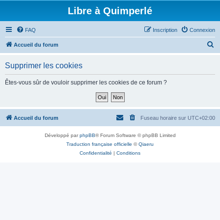
Libre à Quimperlé
FAQ
Inscription
Connexion
R
Accueil du forum
e
Supprimer les cookies
c
h
Êtes-vous sûr de vouloir supprimer les cookies de ce forum ?
e
r
c
Accueil du forum
Fuseau horaire sur
UTC+02:00
h
Développé par
phpBB
® Forum Software © phpBB Limited
e
Traduction française officielle
©
Qiaeru
r
Confidentialité
|
Conditions