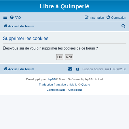
Libre à Quimperlé
FAQ
Inscription
Connexion
R
Accueil du forum
e
Supprimer les cookies
c
h
Êtes-vous sûr de vouloir supprimer les cookies de ce forum ?
e
r
c
Accueil du forum
Fuseau horaire sur
UTC+02:00
h
Développé par
phpBB
® Forum Software © phpBB Limited
e
Traduction française officielle
©
Qiaeru
r
Confidentialité
|
Conditions