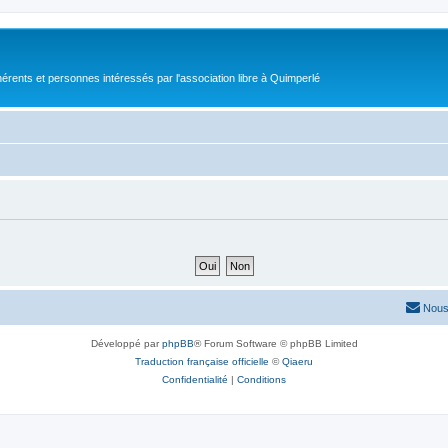
érents et personnes intéressés par l'association libre à Quimperlé
Nous
Développé par
phpBB
® Forum Software © phpBB Limited
Traduction française officielle
©
Qiaeru
Confidentialité
|
Conditions