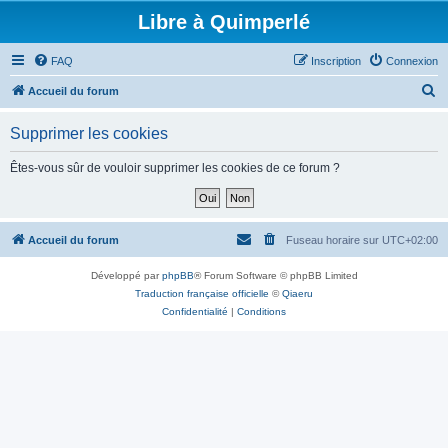
Libre à Quimperlé
FAQ
Inscription
Connexion
R
Accueil du forum
e
Supprimer les cookies
c
h
Êtes-vous sûr de vouloir supprimer les cookies de ce forum ?
e
r
c
Accueil du forum
Fuseau horaire sur
UTC+02:00
h
Développé par
phpBB
® Forum Software © phpBB Limited
e
Traduction française officielle
©
Qiaeru
r
Confidentialité
|
Conditions