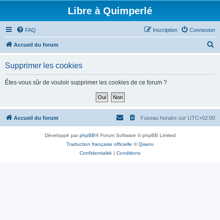
Libre à Quimperlé
FAQ
Inscription
Connexion
R
Accueil du forum
e
Supprimer les cookies
c
h
Êtes-vous sûr de vouloir supprimer les cookies de ce forum ?
e
r
c
Accueil du forum
Fuseau horaire sur
UTC+02:00
h
Développé par
phpBB
® Forum Software © phpBB Limited
e
Traduction française officielle
©
Qiaeru
r
Confidentialité
|
Conditions