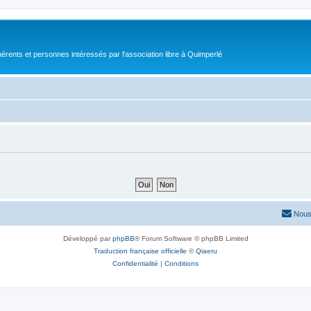
érents et personnes intéressés par l'association libre à Quimperlé
Nous
Développé par
phpBB
® Forum Software © phpBB Limited
Traduction française officielle
©
Qiaeru
Confidentialité
|
Conditions