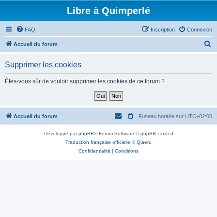
Libre à Quimperlé
FAQ
Inscription
Connexion
R
Accueil du forum
e
Supprimer les cookies
c
h
Êtes-vous sûr de vouloir supprimer les cookies de ce forum ?
e
r
c
Accueil du forum
Fuseau horaire sur
UTC+02:00
h
Développé par
phpBB
® Forum Software © phpBB Limited
e
Traduction française officielle
©
Qiaeru
r
Confidentialité
|
Conditions