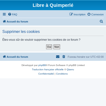
Libre à Quimperlé
FAQ
Inscription
Connexion
R
Accueil du forum
e
Supprimer les cookies
c
h
Êtes-vous sûr de vouloir supprimer les cookies de ce forum ?
e
r
c
Accueil du forum
Fuseau horaire sur
UTC+02:00
h
Développé par
phpBB
® Forum Software © phpBB Limited
e
Traduction française officielle
©
Qiaeru
r
Confidentialité
|
Conditions