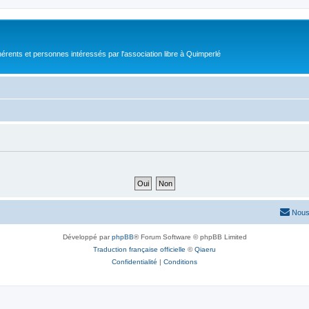
érents et personnes intéressés par l'association libre à Quimperlé
Nous
Développé par
phpBB
® Forum Software © phpBB Limited
Traduction française officielle
©
Qiaeru
Confidentialité
|
Conditions