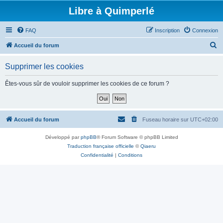
Libre à Quimperlé
FAQ
Inscription
Connexion
R
Accueil du forum
e
Supprimer les cookies
c
h
Êtes-vous sûr de vouloir supprimer les cookies de ce forum ?
e
r
c
Accueil du forum
Fuseau horaire sur
UTC+02:00
h
Développé par
phpBB
® Forum Software © phpBB Limited
e
Traduction française officielle
©
Qiaeru
r
Confidentialité
|
Conditions