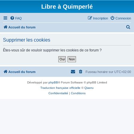
Libre à Quimperlé
FAQ
Inscription
Connexion
R
Accueil du forum
e
Supprimer les cookies
c
h
Êtes-vous sûr de vouloir supprimer les cookies de ce forum ?
e
r
c
Accueil du forum
Fuseau horaire sur
UTC+02:00
h
Développé par
phpBB
® Forum Software © phpBB Limited
e
Traduction française officielle
©
Qiaeru
r
Confidentialité
|
Conditions