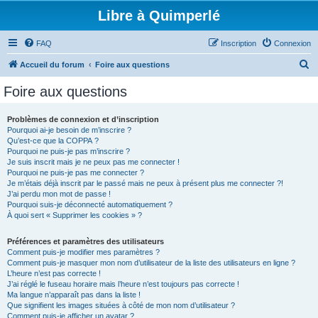
Libre à Quimperlé
FAQ
Inscription
Connexion
R
Accueil du forum
Foire aux questions
e
Foire aux questions
c
h
Problèmes de connexion et d’inscription
Pourquoi ai-je besoin de m’inscrire ?
e
Qu’est-ce que la COPPA ?
r
Pourquoi ne puis-je pas m’inscrire ?
Je suis inscrit mais je ne peux pas me connecter !
c
Pourquoi ne puis-je pas me connecter ?
Je m’étais déjà inscrit par le passé mais ne peux à présent plus me connecter ?!
h
J’ai perdu mon mot de passe !
e
Pourquoi suis-je déconnecté automatiquement ?
À quoi sert « Supprimer les cookies » ?
r
Préférences et paramètres des utilisateurs
Comment puis-je modifier mes paramètres ?
Comment puis-je masquer mon nom d’utilisateur de la liste des utilisateurs en ligne ?
L’heure n’est pas correcte !
J’ai réglé le fuseau horaire mais l’heure n’est toujours pas correcte !
Ma langue n’apparaît pas dans la liste !
Que signifient les images situées à côté de mon nom d’utilisateur ?
Comment puis-je afficher un avatar ?