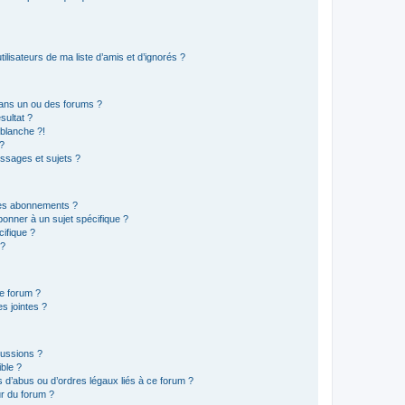
lisateurs de ma liste d’amis et d’ignorés ?
ans un ou des forums ?
sultat ?
blanche ?!
?
ssages et sujets ?
t les abonnements ?
onner à un sujet spécifique ?
ifique ?
 ?
ce forum ?
s jointes ?
cussions ?
ible ?
 d’abus ou d’ordres légaux liés à ce forum ?
r du forum ?