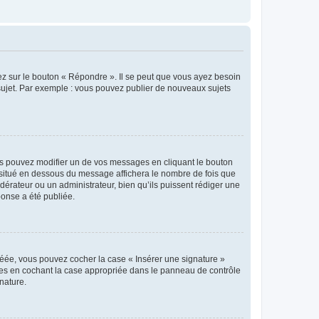
ez sur le bouton « Répondre ». Il se peut que vous ayez besoin
 sujet. Par exemple : vous pouvez publier de nouveaux sujets
s pouvez modifier un de vos messages en cliquant le bouton
e situé en dessous du message affichera le nombre de fois que
modérateur ou un administrateur, bien qu’ils puissent rédiger une
ponse a été publiée.
réée, vous pouvez cocher la case « Insérer une signature »
ages en cochant la case appropriée dans le panneau de contrôle
gnature.