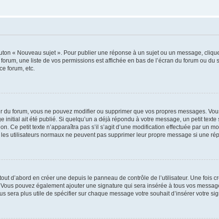
outon « Nouveau sujet ». Pour publier une réponse à un sujet ou un message, cliqu
 forum, une liste de vos permissions est affichée en bas de l’écran du forum ou du
ce forum, etc.
r du forum, vous ne pouvez modifier ou supprimer que vos propres messages. Vou
 initial ait été publié. Si quelqu’un a déjà répondu à votre message, un petit text
ion. Ce petit texte n’apparaîtra pas s’il s’agit d’une modification effectuée par un 
ue les utilisateurs normaux ne peuvent pas supprimer leur propre message si une ré
ut d’abord en créer une depuis le panneau de contrôle de l’utilisateur. Une fois c
ure. Vous pouvez également ajouter une signature qui sera insérée à tous vos mess
 vous sera plus utile de spécifier sur chaque message votre souhait d’insérer votre si