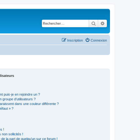
Rechercher
Recherche avancé
Inscription
Connexion
lisateurs
t puis-je en rejoindre un ?
 groupe d’utilisateurs ?
araissent dans une couleur différente ?
défaut » ?
s !
non sollicités !
e de la part de quelqu’un sur ce forum !