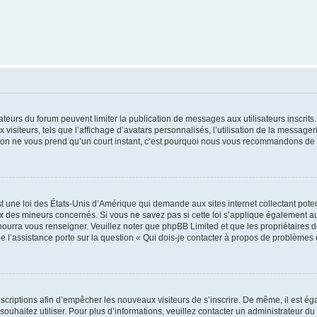
trateurs du forum peuvent limiter la publication de messages aux utilisateurs inscri
visiteurs, tels que l’affichage d’avatars personnalisés, l’utilisation de la messager
ription ne vous prend qu’un court instant, c’est pourquoi nous vous recommandons de l
t une loi des États-Unis d’Amérique qui demande aux sites internet collectant pot
 des mineurs concernés. Si vous ne savez pas si cette loi s’applique également au
 pourra vous renseigner. Veuillez noter que phpBB Limited et que les propriétaires
ue l’assistance porte sur la question « Qui dois-je contacter à propos de problèmes 
inscriptions afin d’empêcher les nouveaux visiteurs de s’inscrire. De même, il est é
s souhaitez utiliser. Pour plus d’informations, veuillez contacter un administrateur du