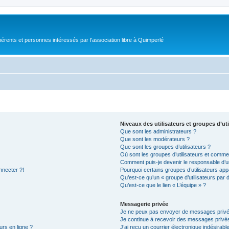
érents et personnes intéressés par l'association libre à Quimperlé
Niveaux des utilisateurs et groupes d’uti
Que sont les administrateurs ?
Que sont les modérateurs ?
Que sont les groupes d’utilisateurs ?
Où sont les groupes d’utilisateurs et commen
Comment puis-je devenir le responsable d’un
nnecter ?!
Pourquoi certains groupes d’utilisateurs app
Qu’est-ce qu’un « groupe d’utilisateurs par 
Qu’est-ce que le lien « L’équipe » ?
Messagerie privée
Je ne peux pas envoyer de messages privé
Je continue à recevoir des messages privés 
urs en ligne ?
J’ai reçu un courrier électronique indésirabl