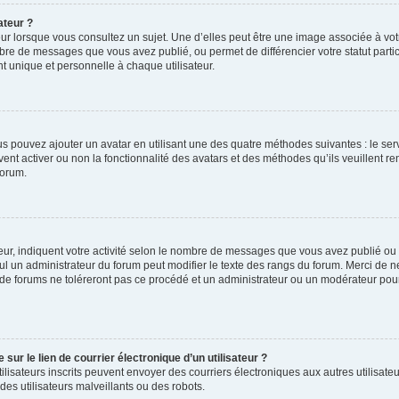
ateur ?
ur lorsque vous consultez un sujet. Une d’elles peut être une image associée à vo
mbre de messages que vous avez publié, ou permet de différencier votre statut parti
 unique et personnelle à chaque utilisateur.
ous pouvez ajouter un avatar en utilisant une des quatre méthodes suivantes : le serv
ent activer ou non la fonctionnalité des avatars et des méthodes qu’ils veuillent ren
forum.
ur, indiquent votre activité selon le nombre de messages que vous avez publié ou id
eul un administrateur du forum peut modifier le texte des rangs du forum. Merci de 
de forums ne toléreront pas ce procédé et un administrateur ou un modérateur pou
ur le lien de courrier électronique d’un utilisateur ?
s utilisateurs inscrits peuvent envoyer des courriers électroniques aux autres utili
es utilisateurs malveillants ou des robots.