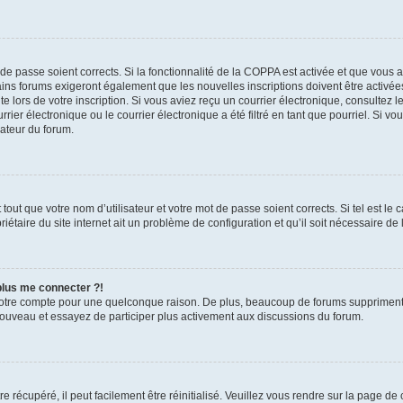
t de passe soient corrects. Si la fonctionnalité de la COPPA est activée et que vous 
ains forums exigeront également que les nouvelles inscriptions doivent être activée
te lors de votre inscription. Si vous aviez reçu un courrier électronique, consultez l
r électronique ou le courrier électronique a été filtré en tant que pourriel. Si vo
rateur du forum.
out que votre nom d’utilisateur et votre mot de passe soient corrects. Si tel est le
iétaire du site internet ait un problème de configuration et qu’il soit nécessaire de l
 plus me connecter ?!
votre compte pour une quelconque raison. De plus, beaucoup de forums suppriment pér
 nouveau et essayez de participer plus activement aux discussions du forum.
 récupéré, il peut facilement être réinitialisé. Veuillez vous rendre sur la page de