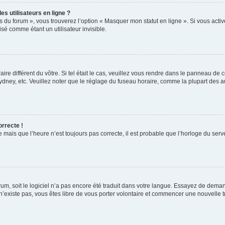
s utilisateurs en ligne ?
s du forum », vous trouverez l’option « Masquer mon statut en ligne ». Si vous activ
é comme étant un utilisateur invisible.
aire différent du vôtre. Si tel était le cas, veuillez vous rendre dans le panneau de co
ey, etc. Veuillez noter que le réglage du fuseau horaire, comme la plupart des autr
orrecte !
 mais que l’heure n’est toujours pas correcte, il est probable que l’horloge du serve
orum, soit le logiciel n’a pas encore été traduit dans votre langue. Essayez de deman
 n’existe pas, vous êtes libre de vous porter volontaire et commencer une nouvelle t