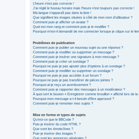
L’heure n’est pas correcte !
J’ai réglé le fuseau horaire mais l’heure n’est toujours pas correcte !
Ma langue n’apparaît pas dans la liste !
Que signifient les images situées à côté de mon nom d’utilisateur ?
Comment puis-je afficher un avatar ?
Quel est mon rang et comment puis-je le modifier ?
Pourquoi m’est-il demandé de me connecter lorsque je clique sur le lien 
Problèmes de publication
Comment puis-je publier un nouveau sujet ou une réponse ?
Comment puis-je modifier ou supprimer un message ?
Comment puis-je insérer une signature à mon message ?
Comment puis-je créer un sondage ?
Pourquoi ne puis-je pas ajouter plus d’options à un sondage ?
Comment puis-je modifier ou supprimer un sondage ?
Pourquoi ne puis-je pas accéder à un forum ?
Pourquoi ne puis-je pas transférer de pièces jointes ?
Pourquoi ai-je reçu un avertissement ?
Comment puis-je rapporter des messages à un modérateur ?
À quoi sert le bouton « Enregistrer comme brouillon » affiché lors de la 
Pourquoi mon message a-t-il besoin d’être approuvé ?
Comment puis-je remonter mes sujets ?
Mise en forme et types de sujets
Qu’est-ce que le BBCode ?
Puis-je insérer du code HTML ?
Que sont les émoticônes ?
Puis-je insérer des images ?
Que sont les annonces générales ?