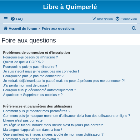
Libre à Quimperlé
FAQ
Inscription
Connexion
R
Accueil du forum
Foire aux questions
e
Foire aux questions
c
h
Problèmes de connexion et d’inscription
Pourquoi ai-je besoin de m’inscrire ?
e
Qu’est-ce que la COPPA ?
r
Pourquoi ne puis-je pas m’inscrire ?
Je suis inscrit mais je ne peux pas me connecter !
c
Pourquoi ne puis-je pas me connecter ?
Je m’étais déjà inscrit par le passé mais ne peux à présent plus me connecter ?!
h
J’ai perdu mon mot de passe !
e
Pourquoi suis-je déconnecté automatiquement ?
À quoi sert « Supprimer les cookies » ?
r
Préférences et paramètres des utilisateurs
Comment puis-je modifier mes paramètres ?
Comment puis-je masquer mon nom d’utilisateur de la liste des utilisateurs en ligne ?
L’heure n’est pas correcte !
J’ai réglé le fuseau horaire mais l’heure n’est toujours pas correcte !
Ma langue n’apparaît pas dans la liste !
Que signifient les images situées à côté de mon nom d’utilisateur ?
Comment puis-je afficher un avatar ?