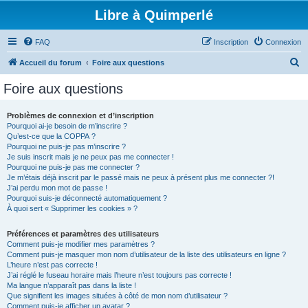
Libre à Quimperlé
FAQ
Inscription
Connexion
R
Accueil du forum
Foire aux questions
e
Foire aux questions
c
h
Problèmes de connexion et d’inscription
Pourquoi ai-je besoin de m’inscrire ?
e
Qu’est-ce que la COPPA ?
r
Pourquoi ne puis-je pas m’inscrire ?
Je suis inscrit mais je ne peux pas me connecter !
c
Pourquoi ne puis-je pas me connecter ?
Je m’étais déjà inscrit par le passé mais ne peux à présent plus me connecter ?!
h
J’ai perdu mon mot de passe !
e
Pourquoi suis-je déconnecté automatiquement ?
À quoi sert « Supprimer les cookies » ?
r
Préférences et paramètres des utilisateurs
Comment puis-je modifier mes paramètres ?
Comment puis-je masquer mon nom d’utilisateur de la liste des utilisateurs en ligne ?
L’heure n’est pas correcte !
J’ai réglé le fuseau horaire mais l’heure n’est toujours pas correcte !
Ma langue n’apparaît pas dans la liste !
Que signifient les images situées à côté de mon nom d’utilisateur ?
Comment puis-je afficher un avatar ?