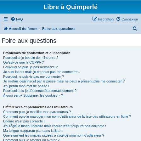
Libre à Quimperlé
FAQ
Inscription
Connexion
R
Accueil du forum
Foire aux questions
e
Foire aux questions
c
h
Problèmes de connexion et d’inscription
Pourquoi ai-je besoin de m’inscrire ?
e
Qu’est-ce que la COPPA ?
r
Pourquoi ne puis-je pas m’inscrire ?
Je suis inscrit mais je ne peux pas me connecter !
c
Pourquoi ne puis-je pas me connecter ?
Je m’étais déjà inscrit par le passé mais ne peux à présent plus me connecter ?!
h
J’ai perdu mon mot de passe !
e
Pourquoi suis-je déconnecté automatiquement ?
À quoi sert « Supprimer les cookies » ?
r
Préférences et paramètres des utilisateurs
Comment puis-je modifier mes paramètres ?
Comment puis-je masquer mon nom d’utilisateur de la liste des utilisateurs en ligne ?
L’heure n’est pas correcte !
J’ai réglé le fuseau horaire mais l’heure n’est toujours pas correcte !
Ma langue n’apparaît pas dans la liste !
Que signifient les images situées à côté de mon nom d’utilisateur ?
Comment puis-je afficher un avatar ?