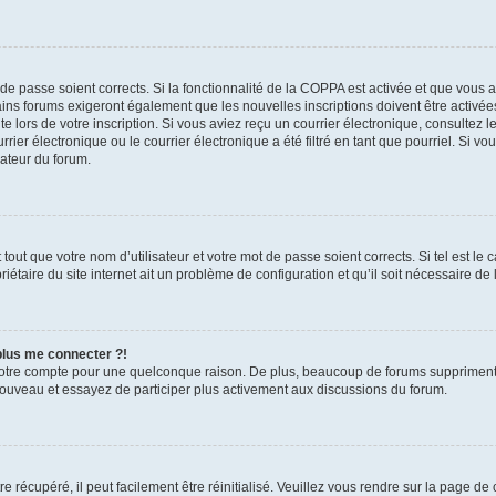
t de passe soient corrects. Si la fonctionnalité de la COPPA est activée et que vous 
ains forums exigeront également que les nouvelles inscriptions doivent être activée
te lors de votre inscription. Si vous aviez reçu un courrier électronique, consultez l
r électronique ou le courrier électronique a été filtré en tant que pourriel. Si vo
rateur du forum.
out que votre nom d’utilisateur et votre mot de passe soient corrects. Si tel est le
iétaire du site internet ait un problème de configuration et qu’il soit nécessaire de l
 plus me connecter ?!
votre compte pour une quelconque raison. De plus, beaucoup de forums suppriment pér
 nouveau et essayez de participer plus activement aux discussions du forum.
 récupéré, il peut facilement être réinitialisé. Veuillez vous rendre sur la page de