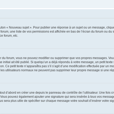
outon « Nouveau sujet ». Pour publier une réponse à un sujet ou un message, cliqu
 forum, une liste de vos permissions est affichée en bas de l’écran du forum ou du
ce forum, etc.
r du forum, vous ne pouvez modifier ou supprimer que vos propres messages. Vou
 initial ait été publié. Si quelqu’un a déjà répondu à votre message, un petit text
ion. Ce petit texte n’apparaîtra pas s’il s’agit d’une modification effectuée par un 
ue les utilisateurs normaux ne peuvent pas supprimer leur propre message si une ré
ut d’abord en créer une depuis le panneau de contrôle de l’utilisateur. Une fois c
ure. Vous pouvez également ajouter une signature qui sera insérée à tous vos mess
 vous sera plus utile de spécifier sur chaque message votre souhait d’insérer votre si