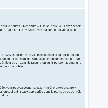
ez sur le bouton « Répondre ». Il se peut que vous ayez besoin
 sujet. Par exemple : vous pouvez publier de nouveaux sujets
s pouvez modifier un de vos messages en cliquant le bouton
e situé en dessous du message affichera le nombre de fois que
modérateur ou un administrateur, bien qu’ils puissent rédiger une
ponse a été publiée.
réée, vous pouvez cocher la case « Insérer une signature »
ages en cochant la case appropriée dans le panneau de contrôle
gnature.