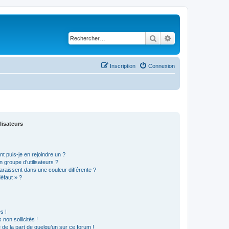
Rechercher
Recherche avancé
Inscription
Connexion
lisateurs
t puis-je en rejoindre un ?
 groupe d’utilisateurs ?
araissent dans une couleur différente ?
défaut » ?
s !
non sollicités !
e de la part de quelqu’un sur ce forum !