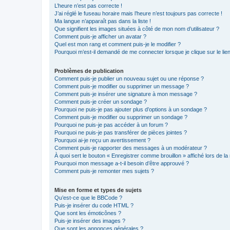
L’heure n’est pas correcte !
J’ai réglé le fuseau horaire mais l’heure n’est toujours pas correcte !
Ma langue n’apparaît pas dans la liste !
Que signifient les images situées à côté de mon nom d’utilisateur ?
Comment puis-je afficher un avatar ?
Quel est mon rang et comment puis-je le modifier ?
Pourquoi m’est-il demandé de me connecter lorsque je clique sur le lien 
Problèmes de publication
Comment puis-je publier un nouveau sujet ou une réponse ?
Comment puis-je modifier ou supprimer un message ?
Comment puis-je insérer une signature à mon message ?
Comment puis-je créer un sondage ?
Pourquoi ne puis-je pas ajouter plus d’options à un sondage ?
Comment puis-je modifier ou supprimer un sondage ?
Pourquoi ne puis-je pas accéder à un forum ?
Pourquoi ne puis-je pas transférer de pièces jointes ?
Pourquoi ai-je reçu un avertissement ?
Comment puis-je rapporter des messages à un modérateur ?
À quoi sert le bouton « Enregistrer comme brouillon » affiché lors de la 
Pourquoi mon message a-t-il besoin d’être approuvé ?
Comment puis-je remonter mes sujets ?
Mise en forme et types de sujets
Qu’est-ce que le BBCode ?
Puis-je insérer du code HTML ?
Que sont les émoticônes ?
Puis-je insérer des images ?
Que sont les annonces générales ?