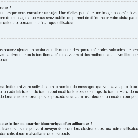
ateur ?
ur lorsque vous consultez un sujet. Une d’elles peut être une image associée à vo
mbre de messages que vous avez publié, ou permet de différencier votre statut parti
 unique et personnelle à chaque utilisateur.
ous pouvez ajouter un avatar en utilisant une des quatre méthodes suivantes : le serv
ent activer ou non la fonctionnalité des avatars et des méthodes qu’ils veuillent ren
forum.
ur, indiquent votre activité selon le nombre de messages que vous avez publié ou id
eul un administrateur du forum peut modifier le texte des rangs du forum. Merci de 
de forums ne toléreront pas ce procédé et un administrateur ou un modérateur pou
ur le lien de courrier électronique d’un utilisateur ?
s utilisateurs inscrits peuvent envoyer des courriers électroniques aux autres utili
es utilisateurs malveillants ou des robots.