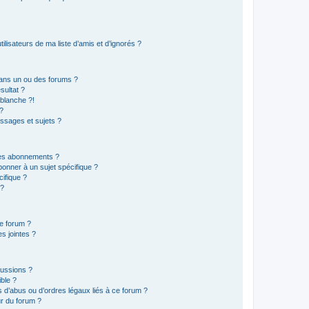
lisateurs de ma liste d’amis et d’ignorés ?
ans un ou des forums ?
sultat ?
blanche ?!
?
ssages et sujets ?
t les abonnements ?
onner à un sujet spécifique ?
ifique ?
 ?
ce forum ?
s jointes ?
cussions ?
ible ?
 d’abus ou d’ordres légaux liés à ce forum ?
r du forum ?