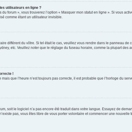
s utilisateurs en ligne ?
s du forum », vous trouverez l’option « Masquer mon statut en ligne ». Si vous activ
é comme étant un utilisateur invisible.
aire différent du vôtre. Si tel était le cas, veuillez vous rendre dans le panneau de co
ey, etc. Veuillez noter que le réglage du fuseau horaire, comme la plupart des autr
orrecte !
 mais que l’heure n’est toujours pas correcte, il est probable que l’horloge du serve
orum, soit le logiciel n’a pas encore été traduit dans votre langue. Essayez de deman
 n’existe pas, vous êtes libre de vous porter volontaire et commencer une nouvelle t