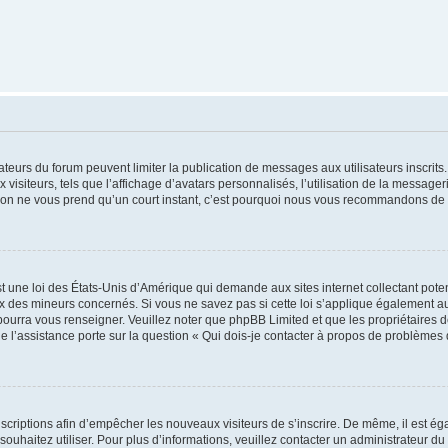
trateurs du forum peuvent limiter la publication de messages aux utilisateurs inscri
visiteurs, tels que l’affichage d’avatars personnalisés, l’utilisation de la messager
ription ne vous prend qu’un court instant, c’est pourquoi nous vous recommandons de l
t une loi des États-Unis d’Amérique qui demande aux sites internet collectant pot
 des mineurs concernés. Si vous ne savez pas si cette loi s’applique également au
 pourra vous renseigner. Veuillez noter que phpBB Limited et que les propriétaires
ue l’assistance porte sur la question « Qui dois-je contacter à propos de problèmes 
inscriptions afin d’empêcher les nouveaux visiteurs de s’inscrire. De même, il est é
s souhaitez utiliser. Pour plus d’informations, veuillez contacter un administrateur du