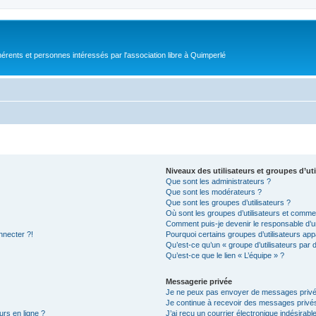
érents et personnes intéressés par l'association libre à Quimperlé
Niveaux des utilisateurs et groupes d’uti
Que sont les administrateurs ?
Que sont les modérateurs ?
Que sont les groupes d’utilisateurs ?
Où sont les groupes d’utilisateurs et commen
Comment puis-je devenir le responsable d’un
nnecter ?!
Pourquoi certains groupes d’utilisateurs app
Qu’est-ce qu’un « groupe d’utilisateurs par 
Qu’est-ce que le lien « L’équipe » ?
Messagerie privée
Je ne peux pas envoyer de messages privé
Je continue à recevoir des messages privés 
urs en ligne ?
J’ai reçu un courrier électronique indésirabl