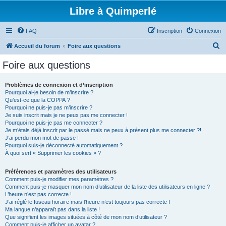
Libre à Quimperlé
FAQ
Inscription
Connexion
R
Accueil du forum
Foire aux questions
e
Foire aux questions
c
h
Problèmes de connexion et d’inscription
Pourquoi ai-je besoin de m’inscrire ?
e
Qu’est-ce que la COPPA ?
r
Pourquoi ne puis-je pas m’inscrire ?
Je suis inscrit mais je ne peux pas me connecter !
c
Pourquoi ne puis-je pas me connecter ?
Je m’étais déjà inscrit par le passé mais ne peux à présent plus me connecter ?!
h
J’ai perdu mon mot de passe !
e
Pourquoi suis-je déconnecté automatiquement ?
À quoi sert « Supprimer les cookies » ?
r
Préférences et paramètres des utilisateurs
Comment puis-je modifier mes paramètres ?
Comment puis-je masquer mon nom d’utilisateur de la liste des utilisateurs en ligne ?
L’heure n’est pas correcte !
J’ai réglé le fuseau horaire mais l’heure n’est toujours pas correcte !
Ma langue n’apparaît pas dans la liste !
Que signifient les images situées à côté de mon nom d’utilisateur ?
Comment puis-je afficher un avatar ?