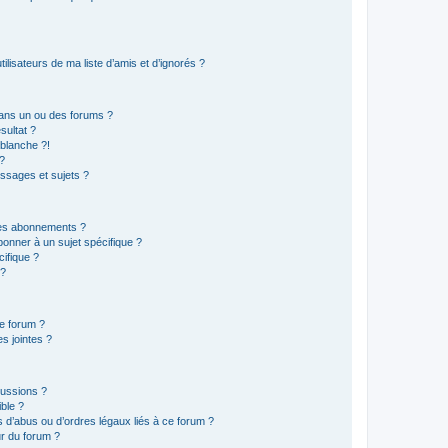
lisateurs de ma liste d’amis et d’ignorés ?
ans un ou des forums ?
sultat ?
blanche ?!
?
ssages et sujets ?
t les abonnements ?
onner à un sujet spécifique ?
ifique ?
 ?
ce forum ?
s jointes ?
cussions ?
ible ?
 d’abus ou d’ordres légaux liés à ce forum ?
r du forum ?