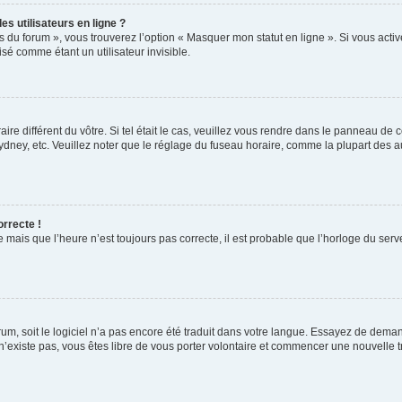
s utilisateurs en ligne ?
s du forum », vous trouverez l’option « Masquer mon statut en ligne ». Si vous activ
é comme étant un utilisateur invisible.
aire différent du vôtre. Si tel était le cas, veuillez vous rendre dans le panneau de co
ey, etc. Veuillez noter que le réglage du fuseau horaire, comme la plupart des autr
orrecte !
 mais que l’heure n’est toujours pas correcte, il est probable que l’horloge du serve
orum, soit le logiciel n’a pas encore été traduit dans votre langue. Essayez de deman
 n’existe pas, vous êtes libre de vous porter volontaire et commencer une nouvelle t