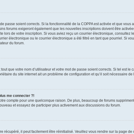
t de passe soient corrects. Si la fonctionnalité de la COPPA est activée et que vous 
ains forums exigeront également que les nouvelles inscriptions doivent être activée
te lors de votre inscription. Si vous aviez reçu un courrier électronique, consultez l
r électronique ou le courrier électronique a été filtré en tant que pourriel. Si vo
rateur du forum.
out que votre nom d’utilisateur et votre mot de passe soient corrects. Si tel est le
iétaire du site internet ait un problème de configuration et qu’il soit nécessaire de l
 plus me connecter ?!
votre compte pour une quelconque raison. De plus, beaucoup de forums suppriment pér
 nouveau et essayez de participer plus activement aux discussions du forum.
 récupéré, il peut facilement être réinitialisé. Veuillez vous rendre sur la page de