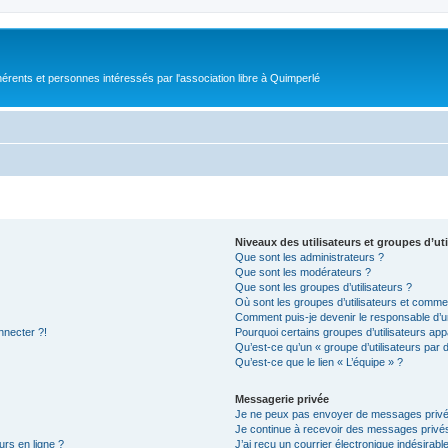
érents et personnes intéressés par l'association libre à Quimperlé
Niveaux des utilisateurs et groupes d’uti
Que sont les administrateurs ?
Que sont les modérateurs ?
Que sont les groupes d’utilisateurs ?
Où sont les groupes d’utilisateurs et commen
Comment puis-je devenir le responsable d’un
nnecter ?!
Pourquoi certains groupes d’utilisateurs app
Qu’est-ce qu’un « groupe d’utilisateurs par 
Qu’est-ce que le lien « L’équipe » ?
Messagerie privée
Je ne peux pas envoyer de messages privé
Je continue à recevoir des messages privés 
urs en ligne ?
J’ai reçu un courrier électronique indésirabl