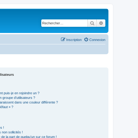
Rechercher
Recherche avancé
Inscription
Connexion
lisateurs
t puis-je en rejoindre un ?
 groupe d’utilisateurs ?
araissent dans une couleur différente ?
défaut » ?
s !
non sollicités !
e de la part de quelqu’un sur ce forum !