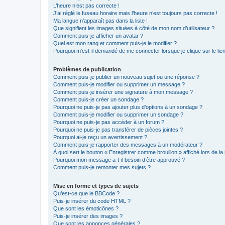
L’heure n’est pas correcte !
J’ai réglé le fuseau horaire mais l’heure n’est toujours pas correcte !
Ma langue n’apparaît pas dans la liste !
Que signifient les images situées à côté de mon nom d’utilisateur ?
Comment puis-je afficher un avatar ?
Quel est mon rang et comment puis-je le modifier ?
Pourquoi m’est-il demandé de me connecter lorsque je clique sur le lien 
Problèmes de publication
Comment puis-je publier un nouveau sujet ou une réponse ?
Comment puis-je modifier ou supprimer un message ?
Comment puis-je insérer une signature à mon message ?
Comment puis-je créer un sondage ?
Pourquoi ne puis-je pas ajouter plus d’options à un sondage ?
Comment puis-je modifier ou supprimer un sondage ?
Pourquoi ne puis-je pas accéder à un forum ?
Pourquoi ne puis-je pas transférer de pièces jointes ?
Pourquoi ai-je reçu un avertissement ?
Comment puis-je rapporter des messages à un modérateur ?
À quoi sert le bouton « Enregistrer comme brouillon » affiché lors de la 
Pourquoi mon message a-t-il besoin d’être approuvé ?
Comment puis-je remonter mes sujets ?
Mise en forme et types de sujets
Qu’est-ce que le BBCode ?
Puis-je insérer du code HTML ?
Que sont les émoticônes ?
Puis-je insérer des images ?
Que sont les annonces générales ?