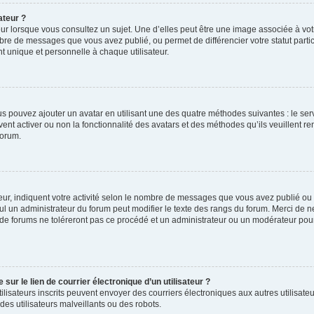
ateur ?
ur lorsque vous consultez un sujet. Une d’elles peut être une image associée à vo
mbre de messages que vous avez publié, ou permet de différencier votre statut parti
 unique et personnelle à chaque utilisateur.
ous pouvez ajouter un avatar en utilisant une des quatre méthodes suivantes : le serv
ent activer ou non la fonctionnalité des avatars et des méthodes qu’ils veuillent ren
forum.
ur, indiquent votre activité selon le nombre de messages que vous avez publié ou id
eul un administrateur du forum peut modifier le texte des rangs du forum. Merci de 
de forums ne toléreront pas ce procédé et un administrateur ou un modérateur pou
ur le lien de courrier électronique d’un utilisateur ?
s utilisateurs inscrits peuvent envoyer des courriers électroniques aux autres utili
es utilisateurs malveillants ou des robots.