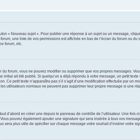
outon « Nouveau sujet ». Pour publier une réponse à un sujet ou un message, cliqu
 forum, une liste de vos permissions est affichée en bas de l’écran du forum ou du
ce forum, etc.
r du forum, vous ne pouvez modifier ou supprimer que vos propres messages. Vou
 initial ait été publié. Si quelqu’un a déjà répondu à votre message, un petit text
ion. Ce petit texte n’apparaîtra pas s’il s’agit d’une modification effectuée par un 
ue les utilisateurs normaux ne peuvent pas supprimer leur propre message si une ré
ut d’abord en créer une depuis le panneau de contrôle de l’utilisateur. Une fois c
ure. Vous pouvez également ajouter une signature qui sera insérée à tous vos mess
 vous sera plus utile de spécifier sur chaque message votre souhait d’insérer votre si