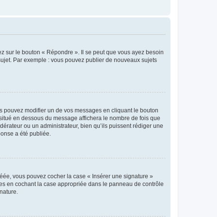
ez sur le bouton « Répondre ». Il se peut que vous ayez besoin
 sujet. Par exemple : vous pouvez publier de nouveaux sujets
s pouvez modifier un de vos messages en cliquant le bouton
e situé en dessous du message affichera le nombre de fois que
modérateur ou un administrateur, bien qu’ils puissent rédiger une
ponse a été publiée.
réée, vous pouvez cocher la case « Insérer une signature »
ages en cochant la case appropriée dans le panneau de contrôle
gnature.