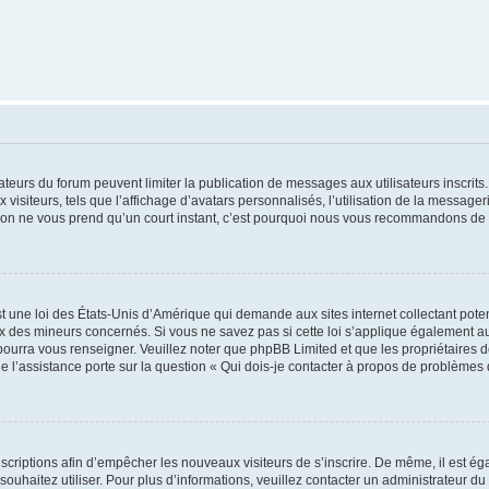
trateurs du forum peuvent limiter la publication de messages aux utilisateurs inscri
visiteurs, tels que l’affichage d’avatars personnalisés, l’utilisation de la messager
ription ne vous prend qu’un court instant, c’est pourquoi nous vous recommandons de l
t une loi des États-Unis d’Amérique qui demande aux sites internet collectant pot
 des mineurs concernés. Si vous ne savez pas si cette loi s’applique également au
 pourra vous renseigner. Veuillez noter que phpBB Limited et que les propriétaires
ue l’assistance porte sur la question « Qui dois-je contacter à propos de problèmes 
inscriptions afin d’empêcher les nouveaux visiteurs de s’inscrire. De même, il est é
s souhaitez utiliser. Pour plus d’informations, veuillez contacter un administrateur du