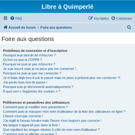
Libre à Quimperlé
FAQ
Inscription
Connexion
R
Accueil du forum
Foire aux questions
e
Foire aux questions
c
h
Problèmes de connexion et d’inscription
Pourquoi ai-je besoin de m’inscrire ?
e
Qu’est-ce que la COPPA ?
r
Pourquoi ne puis-je pas m’inscrire ?
Je suis inscrit mais je ne peux pas me connecter !
c
Pourquoi ne puis-je pas me connecter ?
Je m’étais déjà inscrit par le passé mais ne peux à présent plus me connecter ?!
h
J’ai perdu mon mot de passe !
e
Pourquoi suis-je déconnecté automatiquement ?
À quoi sert « Supprimer les cookies » ?
r
Préférences et paramètres des utilisateurs
Comment puis-je modifier mes paramètres ?
Comment puis-je masquer mon nom d’utilisateur de la liste des utilisateurs en ligne ?
L’heure n’est pas correcte !
J’ai réglé le fuseau horaire mais l’heure n’est toujours pas correcte !
Ma langue n’apparaît pas dans la liste !
Que signifient les images situées à côté de mon nom d’utilisateur ?
Comment puis-je afficher un avatar ?