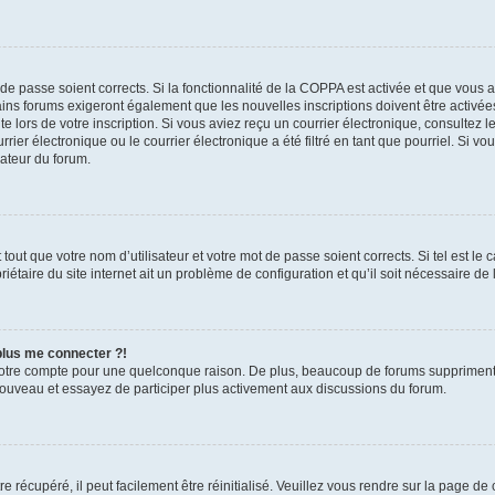
t de passe soient corrects. Si la fonctionnalité de la COPPA est activée et que vous 
ains forums exigeront également que les nouvelles inscriptions doivent être activée
te lors de votre inscription. Si vous aviez reçu un courrier électronique, consultez l
r électronique ou le courrier électronique a été filtré en tant que pourriel. Si vo
rateur du forum.
out que votre nom d’utilisateur et votre mot de passe soient corrects. Si tel est le
iétaire du site internet ait un problème de configuration et qu’il soit nécessaire de l
 plus me connecter ?!
votre compte pour une quelconque raison. De plus, beaucoup de forums suppriment pér
 nouveau et essayez de participer plus activement aux discussions du forum.
 récupéré, il peut facilement être réinitialisé. Veuillez vous rendre sur la page de