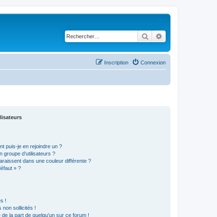
Rechercher
Recherche avancé
Inscription
Connexion
lisateurs
t puis-je en rejoindre un ?
 groupe d’utilisateurs ?
araissent dans une couleur différente ?
défaut » ?
s !
non sollicités !
e de la part de quelqu’un sur ce forum !