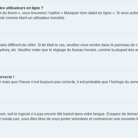
s utilisateurs en ligne ?
s du forum », vous trouverez l’option « Masquer mon statut en ligne ». Si vous activ
é comme étant un utilisateur invisible.
aire différent du vôtre. Si tel était le cas, veuillez vous rendre dans le panneau de co
ey, etc. Veuillez noter que le réglage du fuseau horaire, comme la plupart des autr
orrecte !
 mais que l’heure n’est toujours pas correcte, il est probable que l’horloge du serve
orum, soit le logiciel n’a pas encore été traduit dans votre langue. Essayez de deman
 n’existe pas, vous êtes libre de vous porter volontaire et commencer une nouvelle t