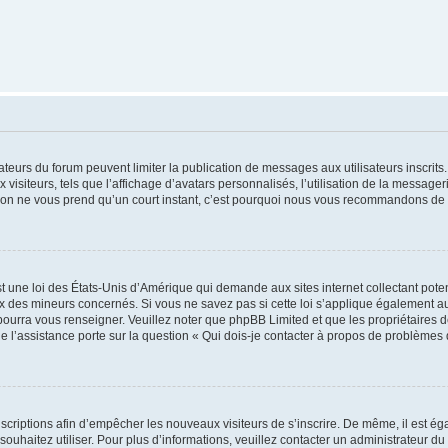
trateurs du forum peuvent limiter la publication de messages aux utilisateurs inscri
visiteurs, tels que l’affichage d’avatars personnalisés, l’utilisation de la messager
ription ne vous prend qu’un court instant, c’est pourquoi nous vous recommandons de l
t une loi des États-Unis d’Amérique qui demande aux sites internet collectant pot
 des mineurs concernés. Si vous ne savez pas si cette loi s’applique également au
 pourra vous renseigner. Veuillez noter que phpBB Limited et que les propriétaires
ue l’assistance porte sur la question « Qui dois-je contacter à propos de problèmes 
inscriptions afin d’empêcher les nouveaux visiteurs de s’inscrire. De même, il est é
s souhaitez utiliser. Pour plus d’informations, veuillez contacter un administrateur du