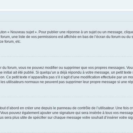
outon « Nouveau sujet ». Pour publier une réponse à un sujet ou un message, cliqu
 forum, une liste de vos permissions est affichée en bas de l’écran du forum ou du
ce forum, etc.
r du forum, vous ne pouvez modifier ou supprimer que vos propres messages. Vou
 initial ait été publié. Si quelqu’un a déjà répondu à votre message, un petit text
ion. Ce petit texte n’apparaîtra pas s’il s’agit d’une modification effectuée par un 
ue les utilisateurs normaux ne peuvent pas supprimer leur propre message si une ré
ut d’abord en créer une depuis le panneau de contrôle de l’utilisateur. Une fois c
ure. Vous pouvez également ajouter une signature qui sera insérée à tous vos mess
 vous sera plus utile de spécifier sur chaque message votre souhait d’insérer votre si