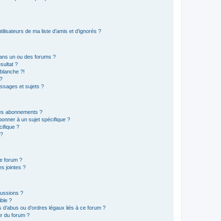
lisateurs de ma liste d’amis et d’ignorés ?
ans un ou des forums ?
sultat ?
blanche ?!
?
ssages et sujets ?
t les abonnements ?
onner à un sujet spécifique ?
ifique ?
 ?
ce forum ?
s jointes ?
cussions ?
ible ?
 d’abus ou d’ordres légaux liés à ce forum ?
r du forum ?