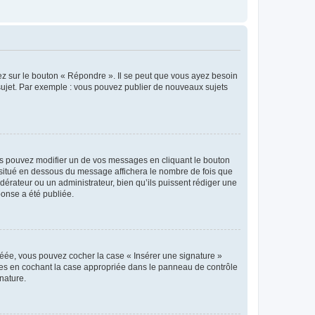
ez sur le bouton « Répondre ». Il se peut que vous ayez besoin
 sujet. Par exemple : vous pouvez publier de nouveaux sujets
s pouvez modifier un de vos messages en cliquant le bouton
e situé en dessous du message affichera le nombre de fois que
modérateur ou un administrateur, bien qu’ils puissent rédiger une
ponse a été publiée.
réée, vous pouvez cocher la case « Insérer une signature »
ages en cochant la case appropriée dans le panneau de contrôle
gnature.