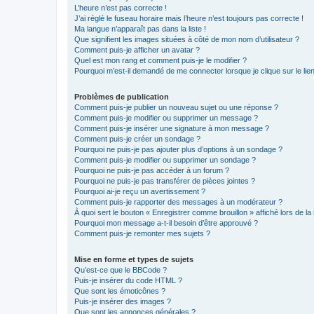
L’heure n’est pas correcte !
J’ai réglé le fuseau horaire mais l’heure n’est toujours pas correcte !
Ma langue n’apparaît pas dans la liste !
Que signifient les images situées à côté de mon nom d’utilisateur ?
Comment puis-je afficher un avatar ?
Quel est mon rang et comment puis-je le modifier ?
Pourquoi m’est-il demandé de me connecter lorsque je clique sur le lien 
Problèmes de publication
Comment puis-je publier un nouveau sujet ou une réponse ?
Comment puis-je modifier ou supprimer un message ?
Comment puis-je insérer une signature à mon message ?
Comment puis-je créer un sondage ?
Pourquoi ne puis-je pas ajouter plus d’options à un sondage ?
Comment puis-je modifier ou supprimer un sondage ?
Pourquoi ne puis-je pas accéder à un forum ?
Pourquoi ne puis-je pas transférer de pièces jointes ?
Pourquoi ai-je reçu un avertissement ?
Comment puis-je rapporter des messages à un modérateur ?
À quoi sert le bouton « Enregistrer comme brouillon » affiché lors de la 
Pourquoi mon message a-t-il besoin d’être approuvé ?
Comment puis-je remonter mes sujets ?
Mise en forme et types de sujets
Qu’est-ce que le BBCode ?
Puis-je insérer du code HTML ?
Que sont les émoticônes ?
Puis-je insérer des images ?
Que sont les annonces générales ?