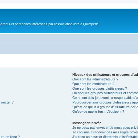
érents et personnes intéressés par l'association libre à Quimperlé
Niveaux des utilisateurs et groupes d’uti
Que sont les administrateurs ?
Que sont les modérateurs ?
Que sont les groupes d’utilisateurs ?
Où sont les groupes d’utilisateurs et commen
Comment puis-je devenir le responsable d’un
nnecter ?!
Pourquoi certains groupes d’utilisateurs app
Qu’est-ce qu’un « groupe d’utilisateurs par 
Qu’est-ce que le lien « L’équipe » ?
Messagerie privée
Je ne peux pas envoyer de messages privé
Je continue à recevoir des messages privés 
urs en ligne ?
J’ai reçu un courrier électronique indésirabl