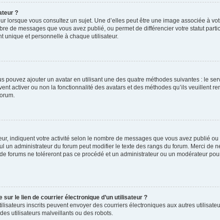
ateur ?
ur lorsque vous consultez un sujet. Une d’elles peut être une image associée à vo
mbre de messages que vous avez publié, ou permet de différencier votre statut parti
 unique et personnelle à chaque utilisateur.
ous pouvez ajouter un avatar en utilisant une des quatre méthodes suivantes : le serv
ent activer ou non la fonctionnalité des avatars et des méthodes qu’ils veuillent ren
forum.
ur, indiquent votre activité selon le nombre de messages que vous avez publié ou id
eul un administrateur du forum peut modifier le texte des rangs du forum. Merci de 
de forums ne toléreront pas ce procédé et un administrateur ou un modérateur pou
ur le lien de courrier électronique d’un utilisateur ?
s utilisateurs inscrits peuvent envoyer des courriers électroniques aux autres utili
es utilisateurs malveillants ou des robots.