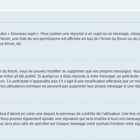
outon « Nouveau sujet ». Pour publier une réponse à un sujet ou un message, cliqu
 forum, une liste de vos permissions est affichée en bas de l’écran du forum ou du
ce forum, etc.
r du forum, vous ne pouvez modifier ou supprimer que vos propres messages. Vou
 initial ait été publié. Si quelqu’un a déjà répondu à votre message, un petit text
ion. Ce petit texte n’apparaîtra pas s’il s’agit d’une modification effectuée par un 
ue les utilisateurs normaux ne peuvent pas supprimer leur propre message si une ré
ut d’abord en créer une depuis le panneau de contrôle de l’utilisateur. Une fois c
ure. Vous pouvez également ajouter une signature qui sera insérée à tous vos mess
 vous sera plus utile de spécifier sur chaque message votre souhait d’insérer votre si