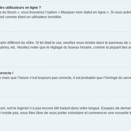
s utilisateurs en ligne ?
s du forum », vous trouverez l’option « Masquer mon statut en ligne ». Si vous activ
é comme étant un utilisateur invisible.
aire différent du vôtre. Si tel était le cas, veuillez vous rendre dans le panneau de co
ey, etc. Veuillez noter que le réglage du fuseau horaire, comme la plupart des autr
orrecte !
 mais que l’heure n’est toujours pas correcte, il est probable que l’horloge du serve
orum, soit le logiciel n’a pas encore été traduit dans votre langue. Essayez de deman
 n’existe pas, vous êtes libre de vous porter volontaire et commencer une nouvelle t