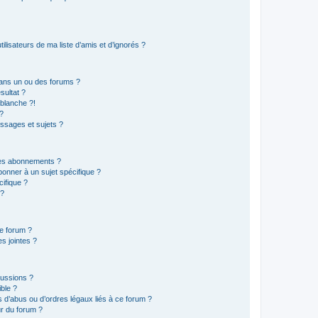
lisateurs de ma liste d’amis et d’ignorés ?
ans un ou des forums ?
sultat ?
blanche ?!
?
ssages et sujets ?
t les abonnements ?
onner à un sujet spécifique ?
ifique ?
 ?
ce forum ?
s jointes ?
cussions ?
ible ?
 d’abus ou d’ordres légaux liés à ce forum ?
r du forum ?