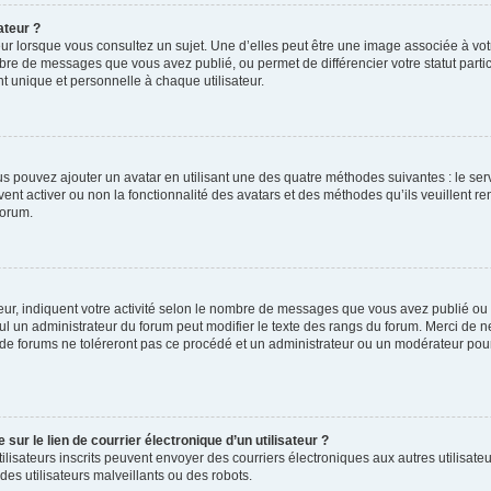
ateur ?
ur lorsque vous consultez un sujet. Une d’elles peut être une image associée à vo
mbre de messages que vous avez publié, ou permet de différencier votre statut parti
 unique et personnelle à chaque utilisateur.
ous pouvez ajouter un avatar en utilisant une des quatre méthodes suivantes : le serv
ent activer ou non la fonctionnalité des avatars et des méthodes qu’ils veuillent ren
forum.
ur, indiquent votre activité selon le nombre de messages que vous avez publié ou id
eul un administrateur du forum peut modifier le texte des rangs du forum. Merci de 
de forums ne toléreront pas ce procédé et un administrateur ou un modérateur pou
ur le lien de courrier électronique d’un utilisateur ?
s utilisateurs inscrits peuvent envoyer des courriers électroniques aux autres utili
es utilisateurs malveillants ou des robots.