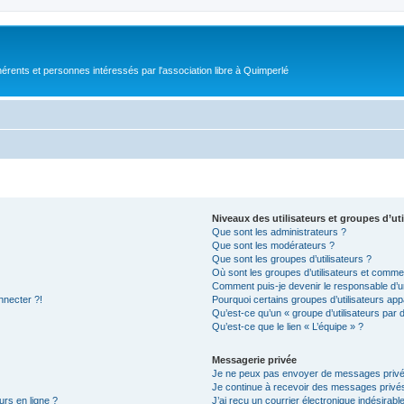
érents et personnes intéressés par l'association libre à Quimperlé
Niveaux des utilisateurs et groupes d’uti
Que sont les administrateurs ?
Que sont les modérateurs ?
Que sont les groupes d’utilisateurs ?
Où sont les groupes d’utilisateurs et commen
Comment puis-je devenir le responsable d’un
nnecter ?!
Pourquoi certains groupes d’utilisateurs app
Qu’est-ce qu’un « groupe d’utilisateurs par 
Qu’est-ce que le lien « L’équipe » ?
Messagerie privée
Je ne peux pas envoyer de messages privé
Je continue à recevoir des messages privés 
urs en ligne ?
J’ai reçu un courrier électronique indésirabl