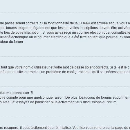
t de passe soient corrects. Si la fonctionnalité de la COPPA est activée et que vous 
ains forums exigeront également que les nouvelles inscriptions doivent être activée
te lors de votre inscription. Si vous aviez reçu un courrier électronique, consultez l
r électronique ou le courrier électronique a été filtré en tant que pourriel. Si vo
rateur du forum.
out que votre nom d’utilisateur et votre mot de passe soient corrects. Si tel est le
iétaire du site internet ait un problème de configuration et qu’il soit nécessaire de l
 plus me connecter ?!
votre compte pour une quelconque raison. De plus, beaucoup de forums suppriment pér
 nouveau et essayez de participer plus activement aux discussions du forum.
 récupéré, il peut facilement être réinitialisé. Veuillez vous rendre sur la page de