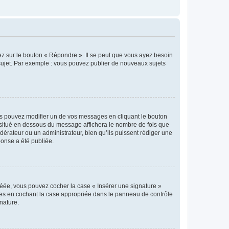
ez sur le bouton « Répondre ». Il se peut que vous ayez besoin
 sujet. Par exemple : vous pouvez publier de nouveaux sujets
s pouvez modifier un de vos messages en cliquant le bouton
e situé en dessous du message affichera le nombre de fois que
modérateur ou un administrateur, bien qu’ils puissent rédiger une
ponse a été publiée.
réée, vous pouvez cocher la case « Insérer une signature »
ages en cochant la case appropriée dans le panneau de contrôle
gnature.