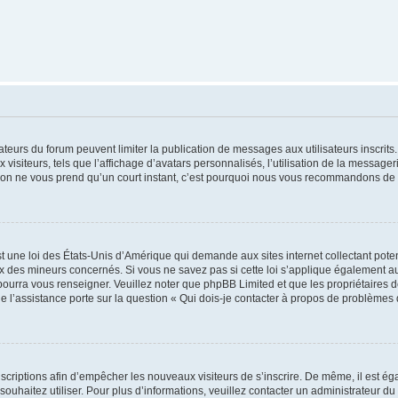
trateurs du forum peuvent limiter la publication de messages aux utilisateurs inscri
visiteurs, tels que l’affichage d’avatars personnalisés, l’utilisation de la messager
ription ne vous prend qu’un court instant, c’est pourquoi nous vous recommandons de l
t une loi des États-Unis d’Amérique qui demande aux sites internet collectant pot
 des mineurs concernés. Si vous ne savez pas si cette loi s’applique également au
 pourra vous renseigner. Veuillez noter que phpBB Limited et que les propriétaires
ue l’assistance porte sur la question « Qui dois-je contacter à propos de problèmes 
inscriptions afin d’empêcher les nouveaux visiteurs de s’inscrire. De même, il est é
s souhaitez utiliser. Pour plus d’informations, veuillez contacter un administrateur du