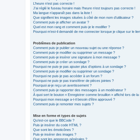
L’heure n’est pas correcte !
J’ai réglé le fuseau horaire mais l’heure n’est toujours pas correcte !
Ma langue n’apparaît pas dans la liste !
Que signifient les images situées à côté de mon nom d’utilisateur ?
Comment puis-je afficher un avatar ?
Quel est mon rang et comment puis-je le modifier ?
Pourquoi m’est-il demandé de me connecter lorsque je clique sur le lien 
Problèmes de publication
Comment puis-je publier un nouveau sujet ou une réponse ?
Comment puis-je modifier ou supprimer un message ?
Comment puis-je insérer une signature à mon message ?
Comment puis-je créer un sondage ?
Pourquoi ne puis-je pas ajouter plus d’options à un sondage ?
Comment puis-je modifier ou supprimer un sondage ?
Pourquoi ne puis-je pas accéder à un forum ?
Pourquoi ne puis-je pas transférer de pièces jointes ?
Pourquoi ai-je reçu un avertissement ?
Comment puis-je rapporter des messages à un modérateur ?
À quoi sert le bouton « Enregistrer comme brouillon » affiché lors de la 
Pourquoi mon message a-t-il besoin d’être approuvé ?
Comment puis-je remonter mes sujets ?
Mise en forme et types de sujets
Qu’est-ce que le BBCode ?
Puis-je insérer du code HTML ?
Que sont les émoticônes ?
Puis-je insérer des images ?
Que sont les annonces générales ?