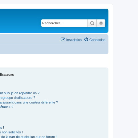
Rechercher
Recherche avancé
Inscription
Connexion
lisateurs
t puis-je en rejoindre un ?
 groupe d’utilisateurs ?
araissent dans une couleur différente ?
défaut » ?
s !
non sollicités !
e de la part de quelqu’un sur ce forum !