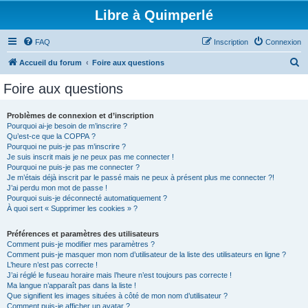
Libre à Quimperlé
FAQ
Inscription
Connexion
R
Accueil du forum
Foire aux questions
e
Foire aux questions
c
h
Problèmes de connexion et d’inscription
Pourquoi ai-je besoin de m’inscrire ?
e
Qu’est-ce que la COPPA ?
r
Pourquoi ne puis-je pas m’inscrire ?
Je suis inscrit mais je ne peux pas me connecter !
c
Pourquoi ne puis-je pas me connecter ?
Je m’étais déjà inscrit par le passé mais ne peux à présent plus me connecter ?!
h
J’ai perdu mon mot de passe !
e
Pourquoi suis-je déconnecté automatiquement ?
À quoi sert « Supprimer les cookies » ?
r
Préférences et paramètres des utilisateurs
Comment puis-je modifier mes paramètres ?
Comment puis-je masquer mon nom d’utilisateur de la liste des utilisateurs en ligne ?
L’heure n’est pas correcte !
J’ai réglé le fuseau horaire mais l’heure n’est toujours pas correcte !
Ma langue n’apparaît pas dans la liste !
Que signifient les images situées à côté de mon nom d’utilisateur ?
Comment puis-je afficher un avatar ?