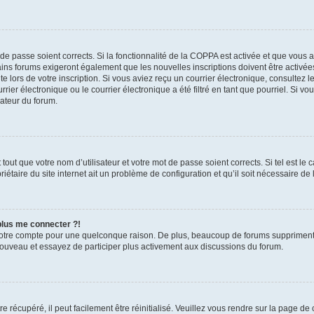
t de passe soient corrects. Si la fonctionnalité de la COPPA est activée et que vous 
ains forums exigeront également que les nouvelles inscriptions doivent être activée
te lors de votre inscription. Si vous aviez reçu un courrier électronique, consultez l
r électronique ou le courrier électronique a été filtré en tant que pourriel. Si vo
rateur du forum.
out que votre nom d’utilisateur et votre mot de passe soient corrects. Si tel est le
iétaire du site internet ait un problème de configuration et qu’il soit nécessaire de l
 plus me connecter ?!
votre compte pour une quelconque raison. De plus, beaucoup de forums suppriment pér
 nouveau et essayez de participer plus activement aux discussions du forum.
 récupéré, il peut facilement être réinitialisé. Veuillez vous rendre sur la page de