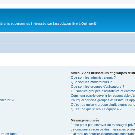
érents et personnes intéressés par l'association libre à Quimperlé
Niveaux des utilisateurs et groupes d’uti
Que sont les administrateurs ?
Que sont les modérateurs ?
Que sont les groupes d’utilisateurs ?
Où sont les groupes d’utilisateurs et commen
Comment puis-je devenir le responsable d’un
nnecter ?!
Pourquoi certains groupes d’utilisateurs app
Qu’est-ce qu’un « groupe d’utilisateurs par 
Qu’est-ce que le lien « L’équipe » ?
Messagerie privée
Je ne peux pas envoyer de messages privé
Je continue à recevoir des messages privés 
urs en ligne ?
J’ai reçu un courrier électronique indésirabl