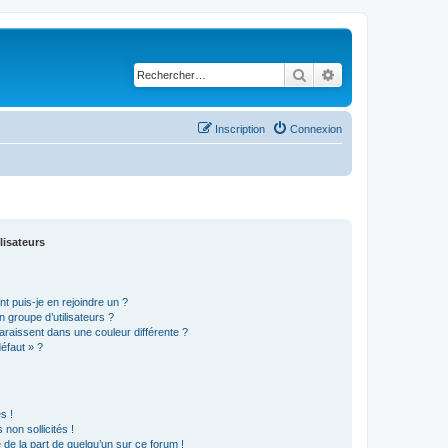
Rechercher
Recherche avancé
Inscription
Connexion
lisateurs
t puis-je en rejoindre un ?
 groupe d’utilisateurs ?
araissent dans une couleur différente ?
défaut » ?
s !
non sollicités !
e de la part de quelqu’un sur ce forum !