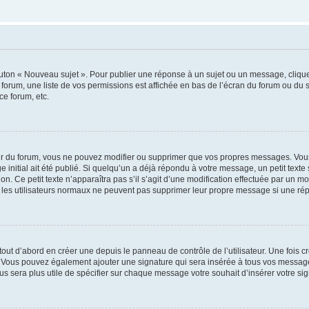
outon « Nouveau sujet ». Pour publier une réponse à un sujet ou un message, cliqu
 forum, une liste de vos permissions est affichée en bas de l’écran du forum ou du
ce forum, etc.
r du forum, vous ne pouvez modifier ou supprimer que vos propres messages. Vou
 initial ait été publié. Si quelqu’un a déjà répondu à votre message, un petit text
ion. Ce petit texte n’apparaîtra pas s’il s’agit d’une modification effectuée par un 
ue les utilisateurs normaux ne peuvent pas supprimer leur propre message si une ré
ut d’abord en créer une depuis le panneau de contrôle de l’utilisateur. Une fois c
ure. Vous pouvez également ajouter une signature qui sera insérée à tous vos mess
 vous sera plus utile de spécifier sur chaque message votre souhait d’insérer votre si