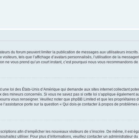
trateurs du forum peuvent limiter la publication de messages aux utilisateurs inscri
visiteurs, tels que l’affichage d’avatars personnalisés, l’utilisation de la messager
ription ne vous prend qu’un court instant, c’est pourquoi nous vous recommandons de l
t une loi des États-Unis d’Amérique qui demande aux sites internet collectant pot
 des mineurs concernés. Si vous ne savez pas si cette loi s’applique également au
 pourra vous renseigner. Veuillez noter que phpBB Limited et que les propriétaires
ue l’assistance porte sur la question « Qui dois-je contacter à propos de problèmes 
inscriptions afin d’empêcher les nouveaux visiteurs de s’inscrire. De même, il est é
s souhaitez utiliser. Pour plus d’informations, veuillez contacter un administrateur du