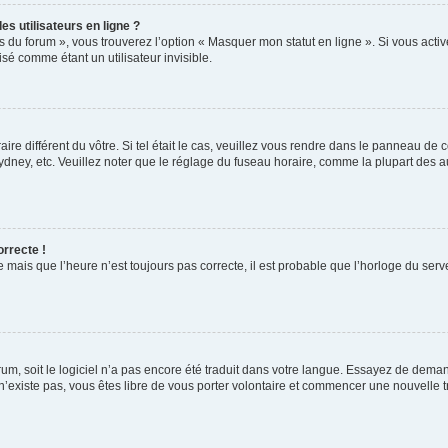
s utilisateurs en ligne ?
s du forum », vous trouverez l’option « Masquer mon statut en ligne ». Si vous activ
é comme étant un utilisateur invisible.
aire différent du vôtre. Si tel était le cas, veuillez vous rendre dans le panneau de co
ey, etc. Veuillez noter que le réglage du fuseau horaire, comme la plupart des autr
orrecte !
 mais que l’heure n’est toujours pas correcte, il est probable que l’horloge du serve
orum, soit le logiciel n’a pas encore été traduit dans votre langue. Essayez de deman
 n’existe pas, vous êtes libre de vous porter volontaire et commencer une nouvelle t