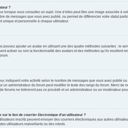
ateur ?
ur lorsque vous consultez un sujet. Une d’elles peut être une image associée à vo
mbre de messages que vous avez publié, ou permet de différencier votre statut parti
 unique et personnelle à chaque utilisateur.
ous pouvez ajouter un avatar en utilisant une des quatre méthodes suivantes : le serv
ent activer ou non la fonctionnalité des avatars et des méthodes qu’ils veuillent ren
forum.
ur, indiquent votre activité selon le nombre de messages que vous avez publié ou id
eul un administrateur du forum peut modifier le texte des rangs du forum. Merci de 
de forums ne toléreront pas ce procédé et un administrateur ou un modérateur pou
ur le lien de courrier électronique d’un utilisateur ?
s utilisateurs inscrits peuvent envoyer des courriers électroniques aux autres utili
es utilisateurs malveillants ou des robots.