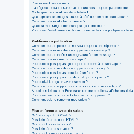
L’heure n’est pas correcte !
J’ai réglé le fuseau horaire mais l’heure n’est toujours pas correcte !
Ma langue n’apparaît pas dans la liste !
Que signifient les images situées à côté de mon nom d’utilisateur ?
Comment puis-je afficher un avatar ?
Quel est mon rang et comment puis-je le modifier ?
Pourquoi m’est-il demandé de me connecter lorsque je clique sur le lien 
Problèmes de publication
Comment puis-je publier un nouveau sujet ou une réponse ?
Comment puis-je modifier ou supprimer un message ?
Comment puis-je insérer une signature à mon message ?
Comment puis-je créer un sondage ?
Pourquoi ne puis-je pas ajouter plus d’options à un sondage ?
Comment puis-je modifier ou supprimer un sondage ?
Pourquoi ne puis-je pas accéder à un forum ?
Pourquoi ne puis-je pas transférer de pièces jointes ?
Pourquoi ai-je reçu un avertissement ?
Comment puis-je rapporter des messages à un modérateur ?
À quoi sert le bouton « Enregistrer comme brouillon » affiché lors de la 
Pourquoi mon message a-t-il besoin d’être approuvé ?
Comment puis-je remonter mes sujets ?
Mise en forme et types de sujets
Qu’est-ce que le BBCode ?
Puis-je insérer du code HTML ?
Que sont les émoticônes ?
Puis-je insérer des images ?
Que sont les annonces générales ?