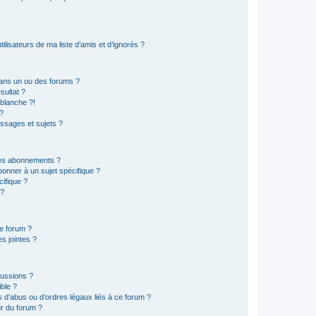
lisateurs de ma liste d’amis et d’ignorés ?
ans un ou des forums ?
sultat ?
blanche ?!
?
ssages et sujets ?
t les abonnements ?
onner à un sujet spécifique ?
ifique ?
 ?
ce forum ?
s jointes ?
cussions ?
ible ?
 d’abus ou d’ordres légaux liés à ce forum ?
r du forum ?