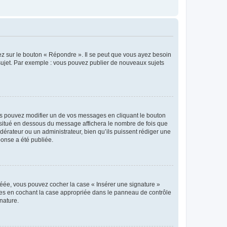
ez sur le bouton « Répondre ». Il se peut que vous ayez besoin
 sujet. Par exemple : vous pouvez publier de nouveaux sujets
s pouvez modifier un de vos messages en cliquant le bouton
e situé en dessous du message affichera le nombre de fois que
modérateur ou un administrateur, bien qu’ils puissent rédiger une
ponse a été publiée.
réée, vous pouvez cocher la case « Insérer une signature »
ages en cochant la case appropriée dans le panneau de contrôle
gnature.