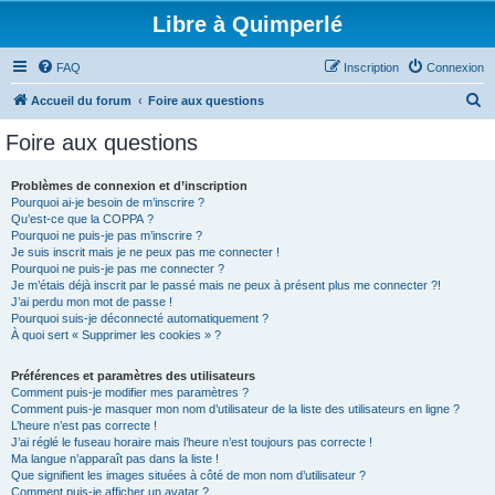
Libre à Quimperlé
FAQ
Inscription
Connexion
R
Accueil du forum
Foire aux questions
e
Foire aux questions
c
h
Problèmes de connexion et d’inscription
Pourquoi ai-je besoin de m’inscrire ?
e
Qu’est-ce que la COPPA ?
r
Pourquoi ne puis-je pas m’inscrire ?
Je suis inscrit mais je ne peux pas me connecter !
c
Pourquoi ne puis-je pas me connecter ?
Je m’étais déjà inscrit par le passé mais ne peux à présent plus me connecter ?!
h
J’ai perdu mon mot de passe !
e
Pourquoi suis-je déconnecté automatiquement ?
À quoi sert « Supprimer les cookies » ?
r
Préférences et paramètres des utilisateurs
Comment puis-je modifier mes paramètres ?
Comment puis-je masquer mon nom d’utilisateur de la liste des utilisateurs en ligne ?
L’heure n’est pas correcte !
J’ai réglé le fuseau horaire mais l’heure n’est toujours pas correcte !
Ma langue n’apparaît pas dans la liste !
Que signifient les images situées à côté de mon nom d’utilisateur ?
Comment puis-je afficher un avatar ?