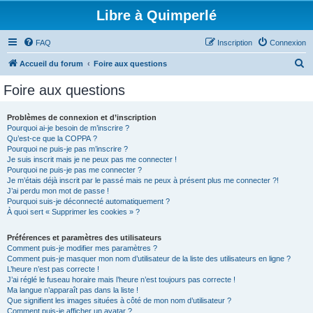
Libre à Quimperlé
FAQ
Inscription
Connexion
R
Accueil du forum
Foire aux questions
e
Foire aux questions
c
h
Problèmes de connexion et d’inscription
Pourquoi ai-je besoin de m’inscrire ?
e
Qu’est-ce que la COPPA ?
r
Pourquoi ne puis-je pas m’inscrire ?
Je suis inscrit mais je ne peux pas me connecter !
c
Pourquoi ne puis-je pas me connecter ?
Je m’étais déjà inscrit par le passé mais ne peux à présent plus me connecter ?!
h
J’ai perdu mon mot de passe !
e
Pourquoi suis-je déconnecté automatiquement ?
À quoi sert « Supprimer les cookies » ?
r
Préférences et paramètres des utilisateurs
Comment puis-je modifier mes paramètres ?
Comment puis-je masquer mon nom d’utilisateur de la liste des utilisateurs en ligne ?
L’heure n’est pas correcte !
J’ai réglé le fuseau horaire mais l’heure n’est toujours pas correcte !
Ma langue n’apparaît pas dans la liste !
Que signifient les images situées à côté de mon nom d’utilisateur ?
Comment puis-je afficher un avatar ?