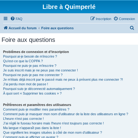
Libre à Quimperlé
FAQ
Inscription
Connexion
R
Accueil du forum
Foire aux questions
e
Foire aux questions
c
h
Problèmes de connexion et d’inscription
Pourquoi ai-je besoin de m’inscrire ?
e
Qu’est-ce que la COPPA ?
r
Pourquoi ne puis-je pas m’inscrire ?
Je suis inscrit mais je ne peux pas me connecter !
c
Pourquoi ne puis-je pas me connecter ?
Je m’étais déjà inscrit par le passé mais ne peux à présent plus me connecter ?!
h
J’ai perdu mon mot de passe !
e
Pourquoi suis-je déconnecté automatiquement ?
À quoi sert « Supprimer les cookies » ?
r
Préférences et paramètres des utilisateurs
Comment puis-je modifier mes paramètres ?
Comment puis-je masquer mon nom d’utilisateur de la liste des utilisateurs en ligne ?
L’heure n’est pas correcte !
J’ai réglé le fuseau horaire mais l’heure n’est toujours pas correcte !
Ma langue n’apparaît pas dans la liste !
Que signifient les images situées à côté de mon nom d’utilisateur ?
Comment puis-je afficher un avatar ?