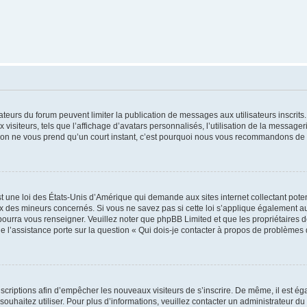
trateurs du forum peuvent limiter la publication de messages aux utilisateurs inscri
visiteurs, tels que l’affichage d’avatars personnalisés, l’utilisation de la messager
ription ne vous prend qu’un court instant, c’est pourquoi nous vous recommandons de l
t une loi des États-Unis d’Amérique qui demande aux sites internet collectant pot
 des mineurs concernés. Si vous ne savez pas si cette loi s’applique également au
 pourra vous renseigner. Veuillez noter que phpBB Limited et que les propriétaires
ue l’assistance porte sur la question « Qui dois-je contacter à propos de problèmes 
inscriptions afin d’empêcher les nouveaux visiteurs de s’inscrire. De même, il est é
s souhaitez utiliser. Pour plus d’informations, veuillez contacter un administrateur du