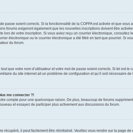
t de passe soient corrects. Si la fonctionnalité de la COPPA est activée et que vous 
ains forums exigeront également que les nouvelles inscriptions doivent être activée
te lors de votre inscription. Si vous aviez reçu un courrier électronique, consultez l
r électronique ou le courrier électronique a été filtré en tant que pourriel. Si vo
rateur du forum.
out que votre nom d’utilisateur et votre mot de passe soient corrects. Si tel est le
iétaire du site internet ait un problème de configuration et qu’il soit nécessaire de l
 plus me connecter ?!
votre compte pour une quelconque raison. De plus, beaucoup de forums suppriment pér
 nouveau et essayez de participer plus activement aux discussions du forum.
 récupéré, il peut facilement être réinitialisé. Veuillez vous rendre sur la page de