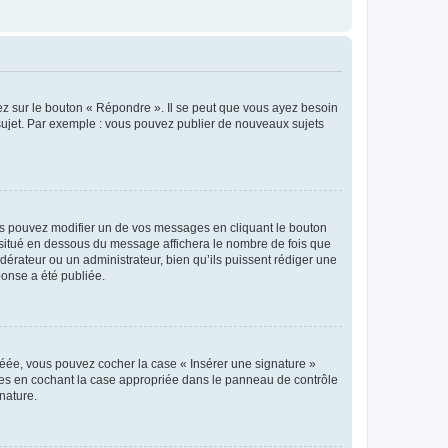
ez sur le bouton « Répondre ». Il se peut que vous ayez besoin
 sujet. Par exemple : vous pouvez publier de nouveaux sujets
s pouvez modifier un de vos messages en cliquant le bouton
e situé en dessous du message affichera le nombre de fois que
modérateur ou un administrateur, bien qu’ils puissent rédiger une
ponse a été publiée.
réée, vous pouvez cocher la case « Insérer une signature »
ages en cochant la case appropriée dans le panneau de contrôle
gnature.