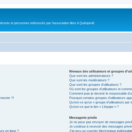
érents et personnes intéressés par l'association libre à Quimperlé
Niveaux des utilisateurs et groupes d’uti
Que sont les administrateurs ?
Que sont les modérateurs ?
Que sont les groupes d’utilisateurs ?
Où sont les groupes d’utilisateurs et commen
Comment puis-je devenir le responsable d’un
nnecter ?!
Pourquoi certains groupes d’utilisateurs app
Qu’est-ce qu’un « groupe d’utilisateurs par 
Qu’est-ce que le lien « L’équipe » ?
Messagerie privée
Je ne peux pas envoyer de messages privé
Je continue à recevoir des messages privés 
urs en ligne ?
J’ai reçu un courrier électronique indésirabl