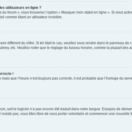
s utilisateurs en ligne ?
s du forum », vous trouverez l’option « Masquer mon statut en ligne ». Si vous activ
é comme étant un utilisateur invisible.
aire différent du vôtre. Si tel était le cas, veuillez vous rendre dans le panneau de co
ey, etc. Veuillez noter que le réglage du fuseau horaire, comme la plupart des autr
orrecte !
 mais que l’heure n’est toujours pas correcte, il est probable que l’horloge du serve
orum, soit le logiciel n’a pas encore été traduit dans votre langue. Essayez de deman
 n’existe pas, vous êtes libre de vous porter volontaire et commencer une nouvelle t