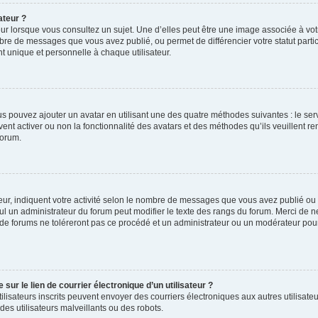
ateur ?
ur lorsque vous consultez un sujet. Une d’elles peut être une image associée à vo
mbre de messages que vous avez publié, ou permet de différencier votre statut parti
 unique et personnelle à chaque utilisateur.
ous pouvez ajouter un avatar en utilisant une des quatre méthodes suivantes : le serv
ent activer ou non la fonctionnalité des avatars et des méthodes qu’ils veuillent ren
forum.
ur, indiquent votre activité selon le nombre de messages que vous avez publié ou id
eul un administrateur du forum peut modifier le texte des rangs du forum. Merci de 
de forums ne toléreront pas ce procédé et un administrateur ou un modérateur pou
ur le lien de courrier électronique d’un utilisateur ?
s utilisateurs inscrits peuvent envoyer des courriers électroniques aux autres utili
es utilisateurs malveillants ou des robots.