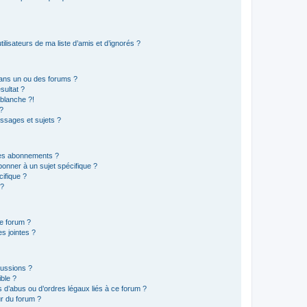
lisateurs de ma liste d’amis et d’ignorés ?
ans un ou des forums ?
sultat ?
blanche ?!
?
ssages et sujets ?
t les abonnements ?
onner à un sujet spécifique ?
ifique ?
 ?
ce forum ?
s jointes ?
cussions ?
ible ?
 d’abus ou d’ordres légaux liés à ce forum ?
r du forum ?