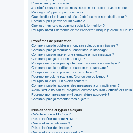
L’heure n’est pas correcte !
J’ai réglé le fuseau horaire mais l’heure n’est toujours pas correcte !
Ma langue n’apparaît pas dans la liste !
Que signifient les images situées à côté de mon nom d’utilisateur ?
Comment puis-je afficher un avatar ?
Quel est mon rang et comment puis-je le modifier ?
Pourquoi m’est-il demandé de me connecter lorsque je clique sur le lien 
Problèmes de publication
Comment puis-je publier un nouveau sujet ou une réponse ?
Comment puis-je modifier ou supprimer un message ?
Comment puis-je insérer une signature à mon message ?
Comment puis-je créer un sondage ?
Pourquoi ne puis-je pas ajouter plus d’options à un sondage ?
Comment puis-je modifier ou supprimer un sondage ?
Pourquoi ne puis-je pas accéder à un forum ?
Pourquoi ne puis-je pas transférer de pièces jointes ?
Pourquoi ai-je reçu un avertissement ?
Comment puis-je rapporter des messages à un modérateur ?
À quoi sert le bouton « Enregistrer comme brouillon » affiché lors de la 
Pourquoi mon message a-t-il besoin d’être approuvé ?
Comment puis-je remonter mes sujets ?
Mise en forme et types de sujets
Qu’est-ce que le BBCode ?
Puis-je insérer du code HTML ?
Que sont les émoticônes ?
Puis-je insérer des images ?
Que sont les annonces générales ?