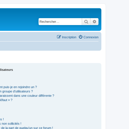
Rechercher
Recherche avancé
Inscription
Connexion
lisateurs
t puis-je en rejoindre un ?
 groupe d’utilisateurs ?
araissent dans une couleur différente ?
défaut » ?
s !
non sollicités !
e de la part de quelqu’un sur ce forum !