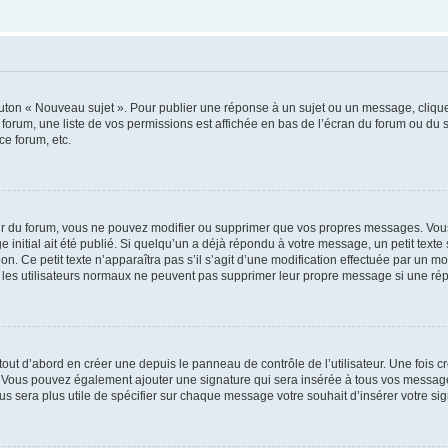
outon « Nouveau sujet ». Pour publier une réponse à un sujet ou un message, cliqu
 forum, une liste de vos permissions est affichée en bas de l’écran du forum ou du
ce forum, etc.
r du forum, vous ne pouvez modifier ou supprimer que vos propres messages. Vou
 initial ait été publié. Si quelqu’un a déjà répondu à votre message, un petit text
ion. Ce petit texte n’apparaîtra pas s’il s’agit d’une modification effectuée par un 
ue les utilisateurs normaux ne peuvent pas supprimer leur propre message si une ré
ut d’abord en créer une depuis le panneau de contrôle de l’utilisateur. Une fois c
ure. Vous pouvez également ajouter une signature qui sera insérée à tous vos mess
 vous sera plus utile de spécifier sur chaque message votre souhait d’insérer votre si