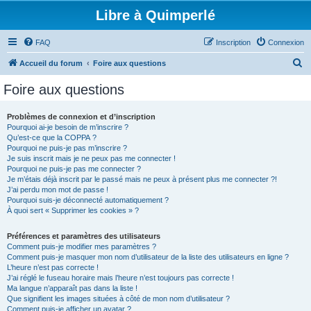
Libre à Quimperlé
FAQ
Inscription
Connexion
R
Accueil du forum
Foire aux questions
e
Foire aux questions
c
h
Problèmes de connexion et d’inscription
Pourquoi ai-je besoin de m’inscrire ?
e
Qu’est-ce que la COPPA ?
r
Pourquoi ne puis-je pas m’inscrire ?
Je suis inscrit mais je ne peux pas me connecter !
c
Pourquoi ne puis-je pas me connecter ?
Je m’étais déjà inscrit par le passé mais ne peux à présent plus me connecter ?!
h
J’ai perdu mon mot de passe !
e
Pourquoi suis-je déconnecté automatiquement ?
À quoi sert « Supprimer les cookies » ?
r
Préférences et paramètres des utilisateurs
Comment puis-je modifier mes paramètres ?
Comment puis-je masquer mon nom d’utilisateur de la liste des utilisateurs en ligne ?
L’heure n’est pas correcte !
J’ai réglé le fuseau horaire mais l’heure n’est toujours pas correcte !
Ma langue n’apparaît pas dans la liste !
Que signifient les images situées à côté de mon nom d’utilisateur ?
Comment puis-je afficher un avatar ?