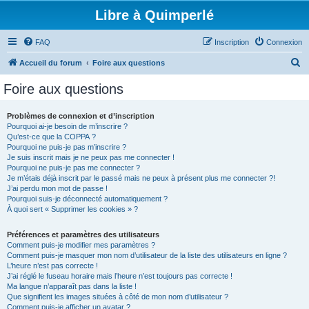
Libre à Quimperlé
FAQ
Inscription
Connexion
R
Accueil du forum
Foire aux questions
e
Foire aux questions
c
h
Problèmes de connexion et d’inscription
Pourquoi ai-je besoin de m’inscrire ?
e
Qu’est-ce que la COPPA ?
r
Pourquoi ne puis-je pas m’inscrire ?
Je suis inscrit mais je ne peux pas me connecter !
c
Pourquoi ne puis-je pas me connecter ?
Je m’étais déjà inscrit par le passé mais ne peux à présent plus me connecter ?!
h
J’ai perdu mon mot de passe !
e
Pourquoi suis-je déconnecté automatiquement ?
À quoi sert « Supprimer les cookies » ?
r
Préférences et paramètres des utilisateurs
Comment puis-je modifier mes paramètres ?
Comment puis-je masquer mon nom d’utilisateur de la liste des utilisateurs en ligne ?
L’heure n’est pas correcte !
J’ai réglé le fuseau horaire mais l’heure n’est toujours pas correcte !
Ma langue n’apparaît pas dans la liste !
Que signifient les images situées à côté de mon nom d’utilisateur ?
Comment puis-je afficher un avatar ?