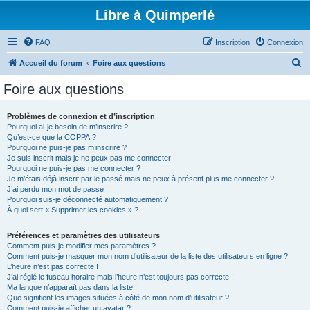
Libre à Quimperlé
FAQ
Inscription
Connexion
R
Accueil du forum
Foire aux questions
e
Foire aux questions
c
h
Problèmes de connexion et d’inscription
Pourquoi ai-je besoin de m’inscrire ?
e
Qu’est-ce que la COPPA ?
r
Pourquoi ne puis-je pas m’inscrire ?
Je suis inscrit mais je ne peux pas me connecter !
c
Pourquoi ne puis-je pas me connecter ?
Je m’étais déjà inscrit par le passé mais ne peux à présent plus me connecter ?!
h
J’ai perdu mon mot de passe !
e
Pourquoi suis-je déconnecté automatiquement ?
À quoi sert « Supprimer les cookies » ?
r
Préférences et paramètres des utilisateurs
Comment puis-je modifier mes paramètres ?
Comment puis-je masquer mon nom d’utilisateur de la liste des utilisateurs en ligne ?
L’heure n’est pas correcte !
J’ai réglé le fuseau horaire mais l’heure n’est toujours pas correcte !
Ma langue n’apparaît pas dans la liste !
Que signifient les images situées à côté de mon nom d’utilisateur ?
Comment puis-je afficher un avatar ?