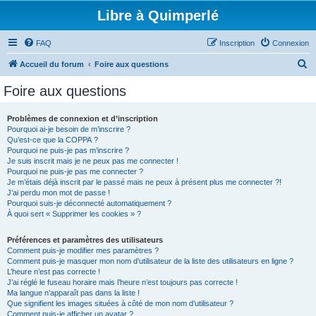
Libre à Quimperlé
FAQ
Inscription
Connexion
R
Accueil du forum
Foire aux questions
e
Foire aux questions
c
h
Problèmes de connexion et d’inscription
Pourquoi ai-je besoin de m’inscrire ?
e
Qu’est-ce que la COPPA ?
r
Pourquoi ne puis-je pas m’inscrire ?
Je suis inscrit mais je ne peux pas me connecter !
c
Pourquoi ne puis-je pas me connecter ?
Je m’étais déjà inscrit par le passé mais ne peux à présent plus me connecter ?!
h
J’ai perdu mon mot de passe !
e
Pourquoi suis-je déconnecté automatiquement ?
À quoi sert « Supprimer les cookies » ?
r
Préférences et paramètres des utilisateurs
Comment puis-je modifier mes paramètres ?
Comment puis-je masquer mon nom d’utilisateur de la liste des utilisateurs en ligne ?
L’heure n’est pas correcte !
J’ai réglé le fuseau horaire mais l’heure n’est toujours pas correcte !
Ma langue n’apparaît pas dans la liste !
Que signifient les images situées à côté de mon nom d’utilisateur ?
Comment puis-je afficher un avatar ?